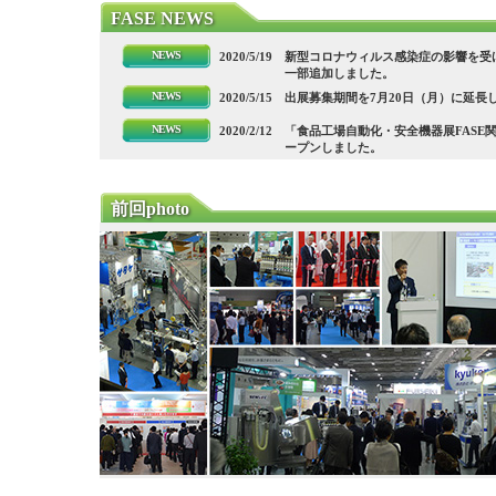
FASE NEWS
NEWS
2020/5/19
新型コロナウィルス感染症の影響を受
一部追加しました。
NEWS
2020/5/15
出展募集期間を7月20日（月）に延長
NEWS
2020/2/12
「食品工場自動化・安全機器展FASE関
ープンしました。
前回photo