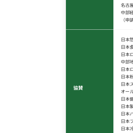
名古
中部
（申
日本
日本
日本
中部地
日本
日本
日本
協賛
オー
日本
日本
日本
日本
日本