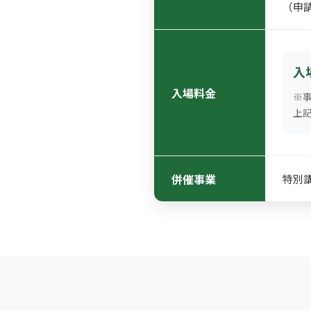
（申
入
入場料金
※
上記
併催事業
特別