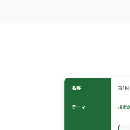
名称
第1回
テーマ
技術が