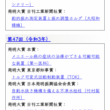
シナリー〕
発明大賞 日刊工業新聞社賞：
動的振れ測定装置と振れ調整ホルダ〔大昭和
精機〕
第47回（令和3年）
発明大賞 本賞：
メニエール病の症状の治療ができる可搬可能
な装置〔第一医科〕
発明大賞 東京都知事賞：
トルク可変式回動制動装置〔TOK〕
発明大賞 日本発明振興協会会長賞：
自動水抜き機構を備える不凍水栓柱〔竹村製
作所〕
発明大賞 日刊工業新聞社賞：