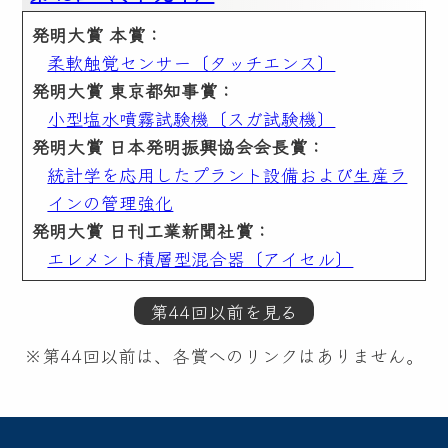
発明大賞 本賞：
柔軟触覚センサー〔タッチエンス〕
発明大賞 東京都知事賞：
小型塩水噴霧試験機〔スガ試験機〕
発明大賞 日本発明振興協会会長賞：
統計学を応用したプラント設備および生産ラ
インの管理強化
発明大賞 日刊工業新聞社賞：
エレメント積層型混合器〔アイセル〕
第44回以前を見る
※第44回以前は、各賞へのリンクはありません。
第44回（平成31年）
発明大賞 本賞：