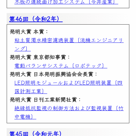
木板の連続曲げ加工システム〔今井産業〕
第46回（令和2年）
発明大賞 本賞：
粘土質濁水精密濾過装置〔流機エンジニアリ
ング〕
発明大賞 東京都知事賞：
電動バランサシステム〔ロボテック〕
発明大賞 日本発明振興協会会長賞：
LED照明モジュールおよびLED照明装置〔四
国計測工業〕
発明大賞 日刊工業新聞社賞：
絶縁抵抗監視の制御方法および監視装置〔竹
中電機〕
第45回（令和元年）