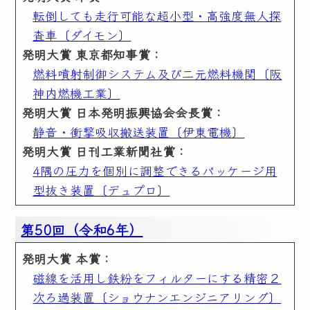
転倒しても走行可能な超小型・高強度無人探
査車〔ダイモン〕
発明大賞 東京都知事賞：
燃料噴射制御システム及び二元燃料機関〔阪
神内燃機工業〕
発明大賞 日本発明振興協会会長賞：
静音・衝撃吸収搬送装置〔伊東電機〕
発明大賞 日刊工業新聞社賞：
4隅の圧力を個別に調整できるパッケージ用
型抜き装置〔デュプロ〕
第50回（令和6年）
発明大賞 本賞：
磁線を活用し鉄粉をフィルターにする精密２
次ろ過装置〔ショウナンエンジニアリング〕