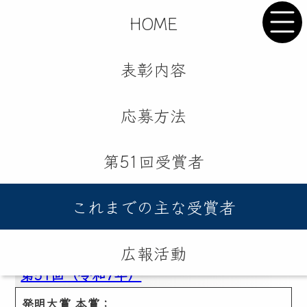
HOME
表彰内容
これまでの主な受賞者
応募方法
第51回受賞者
これまでの主な受賞者
※51回の開催を通じ、発明大賞等表彰総数は
1462件に達しています。
広報活動
第51回（令和7年）
発明大賞 本賞：