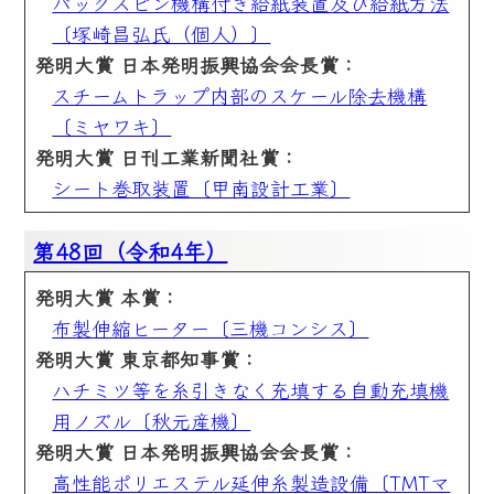
バックスピン機構付き給紙装置及び給紙方法
〔塚崎昌弘氏（個人）〕
発明大賞 日本発明振興協会会長賞：
スチームトラップ内部のスケール除去機構
〔ミヤワキ〕
発明大賞 日刊工業新聞社賞：
シート巻取装置〔甲南設計工業〕
第48回（令和4年）
発明大賞 本賞：
布製伸縮ヒーター〔三機コンシス〕
発明大賞 東京都知事賞：
ハチミツ等を糸引きなく充填する自動充填機
用ノズル〔秋元産機〕
発明大賞 日本発明振興協会会長賞：
高性能ポリエステル延伸糸製造設備〔TMTマ