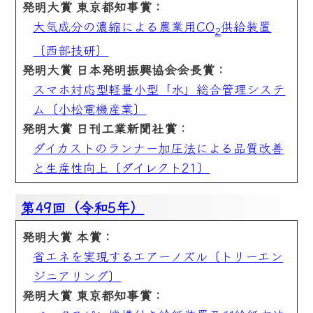
発明大賞 東京都知事賞：
大気成分の濃縮による農業用CO
供給装置
2
〔西部技研〕
発明大賞 日本発明振興協会会長賞：
スマホ対応型軽量小型「水」総合管理システ
ム〔小松電機産業〕
発明大賞 日刊工業新聞社賞：
ダイカストのランナー加圧法による品質改善
と生産性向上〔ダイレクト21〕
第49回（令和5年）
発明大賞 本賞：
省エネを実現するエアーノズル〔トリーエン
ジニアリング〕
発明大賞 東京都知事賞：