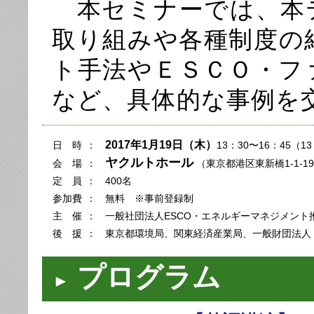
本セミナーでは、本
取り組みや各種制度の
ト手法やＥＳＣＯ・フ
など、具体的な事例を
2017年1月19日（木）
日 時
：
13：30〜16：45（1
ヤクルトホール
会 場
：
（東京都港区東新橋1-1-1
定 員
：
400名
参加費
：
無料 ※事前登録制
主 催
：
一般社団法人ESCO・エネルギーマネジメント
後 援
：
東京都環境局、関東経済産業局、一般財団法人
プログラム
►