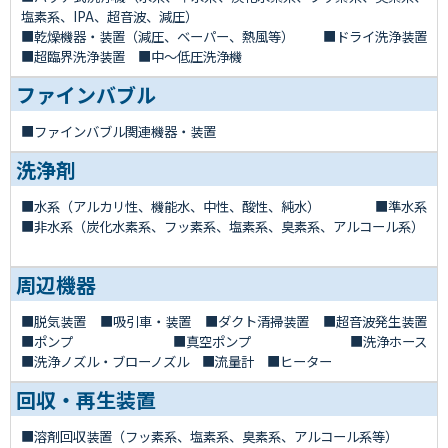
塩素系、IPA、超音波、減圧）
乾燥機器・装置（減圧、ベーパー、熱風等）
ドライ洗浄装置
超臨界洗浄装置
■中～低圧洗浄機
ファインバブル
ファインバブル関連機器・装置
洗浄剤
水系（アルカリ性、機能水、中性、酸性、純水）
準水系
非水系（炭化水素系、フッ素系、塩素系、臭素系、アルコール系）
周辺機器
脱気装置
吸引車・装置
ダクト清掃装置
超音波発生装置
ポンプ
真空ポンプ
洗浄ホース
洗浄ノズル・ブローノズル
流量計
ヒーター
回収・再生装置
溶剤回収装置（フッ素系、塩素系、臭素系、アルコール系等）