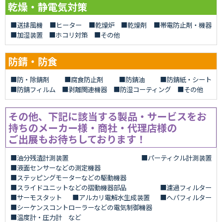
乾燥・静電気対策
送排風機
ヒーター
乾燥炉
乾燥剤
帯電防止剤・機器
加湿装置
ホコリ対策
その他
防錆・防食
防・除錆剤
腐食防止剤
防錆油
防錆紙・シート
防錆フィルム
剥離関連機器
防湿コーティング
その他
その他、下記に該当する製品・サービスをお
持ちのメーカー様・商社・代理店様の
ご出展もお待ちしております！
油分残渣計測装置
パーティクル計測装置
液面センサーなどの測定機器
ステッピングモーターなどの駆動機器
スライドユニットなどの摺動機器部品
濾過フィルター
サーモスタット
アルカリ電解水生成装置
へパフィルター
シーケンスコントローラーなどの電気制御機器
温度計・圧力計 など