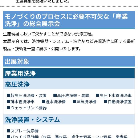
出展募集を開始いたしました。
モノづくりのプロセスに必要不可欠な「産業
洗浄」の総合展示会
生産現場において欠かすことができない洗浄工程。
本展示会では、洗浄機器・システム・洗浄剤など産業洗浄に関する最新
製品・技術を一堂に展示・公開いたします。
出展対象
産業用洗浄
高圧洗浄
超高圧洗浄機・装置
高圧洗浄機・装置
高圧下水管洗浄車
排水管洗浄車
温水洗浄機
蒸気洗浄機
自動洗浄装置
ウェットサンド機器
洗浄装置・システム
スプレー洗浄機
バッチ式洗浄機（水系、準水系、炭化水素系、フッ素系、臭素系、