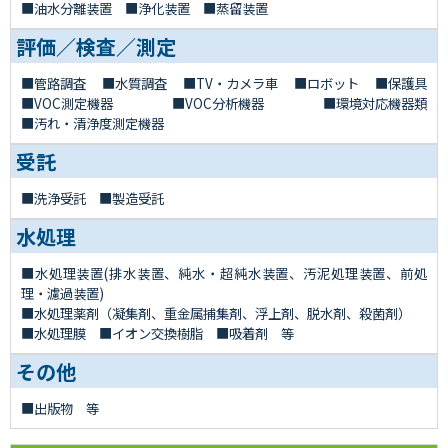
油水分離装置
浄化装置
蒸留装置
評価／検査／測定
管路調査
水質調査
TV・カメラ車
ロボット
保護具
VOC測定機器
VOC分析機器
環境対応機器類
汚れ・清浄度測定機器
受託
洗浄受託
製造受託
水処理
水処理装置(排水装置、純水・超純水装置、汚泥処理装置、前処
理・濾過装置)
水処理薬剤（凝集剤、重金属捕集剤、浮上剤、脱水剤、殺菌剤）
水処理膜
イオン交換樹脂
吸着剤 等
その他
出版物 等