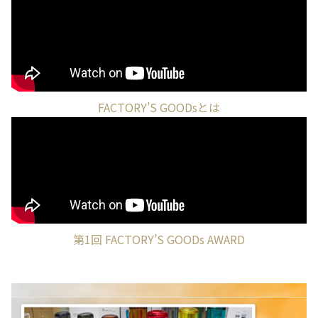
FACTORY’S GOODsとは
第1回 FACTORY’S GOODs AWARD