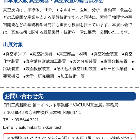
日本最大級 真空機器・真空装置の総合展示会
真空技術は、半導体、FPD、エネルギー、医療、分析、自動車、食品な
どの広範囲な産業を支える基盤技術であると同時に、素粒子物理学や宇
宙開発などの基礎科学研究にも重要な役割を担っています。本展示会で
は、真空技術に関する最新製品・技術を一堂に展示・公開いたします。
出展対象
●真空ポンプ ●真空計測器 ●真空部品・材料 ●真空冶金装置 ●真空
化学装置 ●真空薄膜形成加工装置 ●ガス分析装置 ●表面分析装置 ●
試験装置 ●表面観察装置 ●その他の真空利用装置 ●サービス業務 ●
要素機器 ●大学・研究機関 ●加工技術 等
お問い合わせ先
日刊工業新聞社 第一イベント事業部「VACUUM真空展」事務局
〒103-8548 東京都中央区日本橋小網町14-1
TEL：03-5644-7221
E-mail：autumnfair@nikkan.tech
※お問合せいただいてから2～3日しても折り返しのメール連絡がない