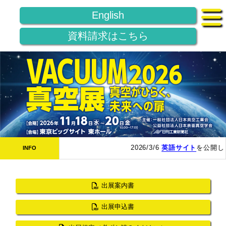
English
資料請求はこちら
2026/3/6
英語サイト
を公開し
INFO
出展案内書
出展申込書