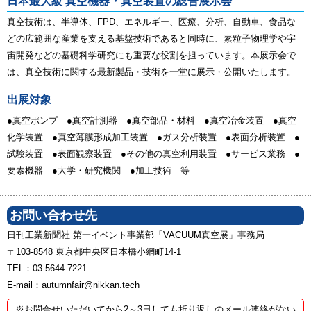
日本最大級 真空機器・真空装置の総合展示会
真空技術は、半導体、FPD、エネルギー、医療、分析、自動車、食品な
どの広範囲な産業を支える基盤技術であると同時に、素粒子物理学や宇
宙開発などの基礎科学研究にも重要な役割を担っています。本展示会で
は、真空技術に関する最新製品・技術を一堂に展示・公開いたします。
出展対象
●真空ポンプ ●真空計測器 ●真空部品・材料 ●真空冶金装置 ●真空
化学装置 ●真空薄膜形成加工装置 ●ガス分析装置 ●表面分析装置 ●
試験装置 ●表面観察装置 ●その他の真空利用装置 ●サービス業務 ●
要素機器 ●大学・研究機関 ●加工技術 等
お問い合わせ先
日刊工業新聞社 第一イベント事業部「VACUUM真空展」事務局
〒103-8548 東京都中央区日本橋小網町14-1
TEL：03-5644-7221
E-mail：autumnfair@nikkan.tech
※お問合せいただいてから2～3日しても折り返しのメール連絡がない