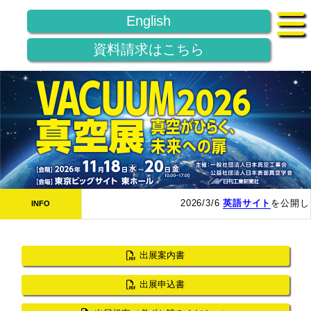
English
資料請求はこちら
2026/3/6
英語サイト
を公開しま
INFO
出展案内書
出展申込書