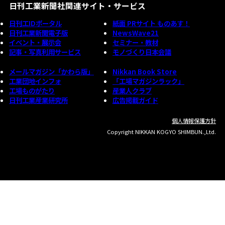
日刊工業新聞社関連サイト・サービス
日刊工IDポータル
紙面 PRサイト ものあす！
日刊工業新聞電子版
NewsWave21
イベント・展示会
セミナー・教材
記事・写真利用サービス
モノづくり日本会議
メールマガジン「かわら版」
Nikkan Book Store
工業団地インフォ
「工場マガジンラック」
工場ものがたり
産業人クラブ
日刊工業産業研究所
広告掲載ガイド
個人情報保護方針
Copyright NIKKAN KOGYO SHIMBUN.,Ltd.