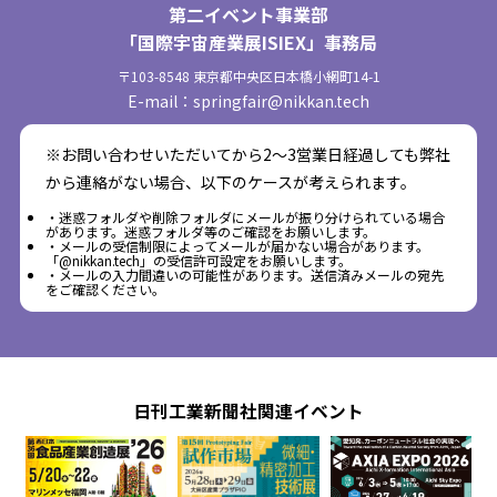
第二イベント事業部
「国際宇宙産業展ISIEX」事務局
〒103-8548 東京都中央区日本橋小網町14-1
E-mail：springfair@nikkan.tech
※お問い合わせいただいてから2～3営業日経過しても弊社
から連絡がない場合、以下のケースが考えられます。
・迷惑フォルダや削除フォルダにメールが振り分けられている場合
があります。迷惑フォルダ等のご確認をお願いします。
・メールの受信制限によってメールが届かない場合があります。
「@nikkan.tech」の受信許可設定をお願いします。
・メールの入力間違いの可能性があります。送信済みメールの宛先
をご確認ください。
日刊工業新聞社関連イベント