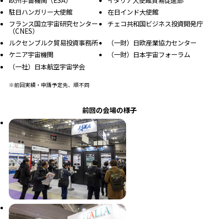
駐日ハンガリー大使館
在日インド大使館
フランス国立宇宙研究センター
チェコ共和国ビジネス投資開発庁
（CNES）
ルクセンブルク貿易投資事務所
（一財）日欧産業協力センター
ケニア宇宙機関
（一財）日本宇宙フォーラム
（一社）日本航空宇宙学会
※前回実績・申請予定先、順不同
前回の会場の様子