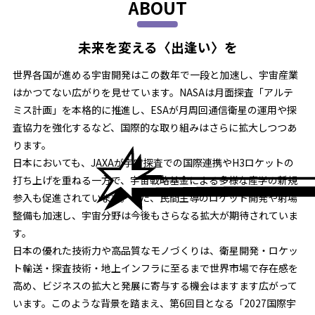
ABOUT
―― 未来を変える〈出逢い〉を ――
世界各国が進める宇宙開発はこの数年で一段と加速し、宇宙産業
はかつてない広がりを見せています。NASAは月面探査「アルテ
ミス計画」を本格的に推進し、ESAが月周回通信衛星の運用や探
査協力を強化するなど、国際的な取り組みはさらに拡大しつつあ
ります。
日本においても、JAXAが宇宙探査での国際連携やH3ロケットの
打ち上げを重ねる一方で、宇宙戦略基金による多様な産学の新規
参入も促進されています。また、民間主導のロケット開発や射場
整備も加速し、宇宙分野は今後もさらなる拡大が期待されていま
す。
日本の優れた技術力や高品質なモノづくりは、衛星開発・ロケッ
ト輸送・探査技術・地上インフラに至るまで世界市場で存在感を
高め、ビジネスの拡大と発展に寄与する機会はますます広がって
います。このような背景を踏まえ、第6回目となる「2027国際宇