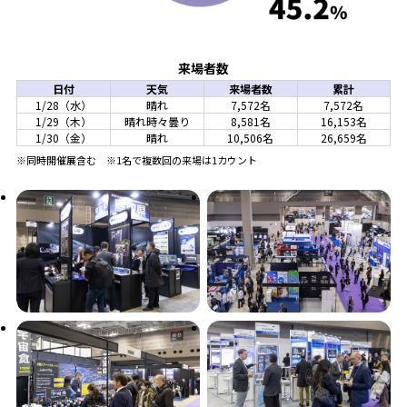
来場者数
日付
天気
来場者数
累計
1/28（水）
晴れ
7,572名
7,572名
1/29（木）
晴れ時々曇り
8,581名
16,153名
1/30（金）
晴れ
10,506名
26,659名
※同時開催展含む ※1名で複数回の来場は1カウント