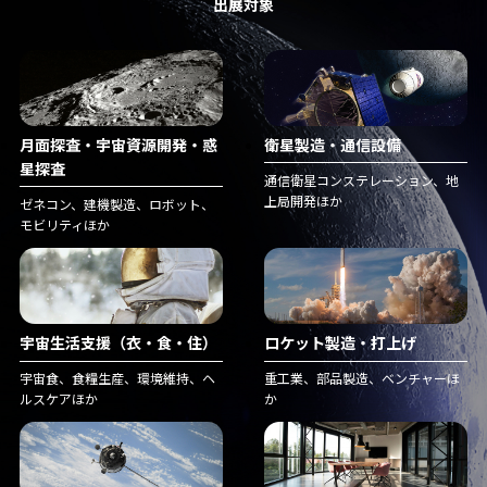
出展対象
月面探査・宇宙資源開発・惑
衛星製造・通信設備
星探査
通信衛星コンステレーション、地
上局開発ほか
ゼネコン、建機製造、ロボット、
モビリティほか
宇宙生活支援（衣・食・住）
ロケット製造・打上げ
宇宙食、食糧生産、環境維持、ヘ
重工業、部品製造、ベンチャーほ
ルスケアほか
か