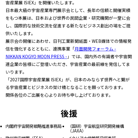
宙産業展 ISIEX」を開催いたします。
日本最大級の宇宙産業専門展示会として、長年の信頼と開催実績
をもつ本展は、日本および世界の民間企業・研究機関が一堂に会
し、国際的な技術交流を促進する新たなビジネス創出の場をご提
供いたします。
展示会の開催にあわせ、日刊工業新聞紙面・WEB媒体での情報発
信を強化するとともに、連携事業「
月面開発フォーラム -
NIKKAN KOGYO MOON PRESS -
」では、国内外の有識者や宇宙関
連企業の皆様にご登壇いただき、宇宙産業の最前線を発信してま
いります。
「2027国際宇宙産業展 ISIEX」が、日本のみならず世界へと繋が
る宇宙産業とビジネスの架け橋となることを願っております。
関係各位のご出展を心よりお待ち申し上げております。
後援
内閣府宇宙開発戦略推進事務局
（国研）宇宙航空研究開発機構
（JAXA）
欧州宇宙機関（ESA）
イタリア大使館貿易促進部