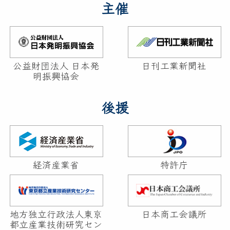
しする橋渡し機能を強化していきたいと考えております
主催
高い表彰事業へと装いを新たにするとともに、大学・高
若手の挑戦によるスタートアップを生み育てるエコシス
公益財団法人 日本発
日刊工業新聞社
通じて未来を切り拓く人々の輪に加わっていただければ
明振興協会
ります。
後援
経済産業省
特許庁
地方独立行政法人東京
日本商工会議所
都立産業技術研究セン