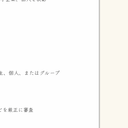
と人間中心の発想が融合した未来像
者を集め、未来社会への期待を広く
ありませんが、その一つひとつが、
案
エネルギーの転換、少子高齢化など、
実の課題に向き合い、着実に解決へ
的に解決する力―。製造現場の効率
生、個人、またはグループ
ら生まれた発明は、社会を着実に支
み出す喜びが息づいています。
象に、優秀な発明考案を生み出し、
どを厳正に審査
アパスの開拓に向けて、意欲あふれる