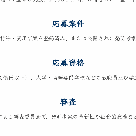
のち輝く未来社会のデザイン」をテーマに、最先端技術
ざまな課題も指摘されましたが、結果として多くの来場
応募案件
れた技術の数々は、すぐに実用化されるものばかりでは
せるものでした。
特許・実用新案を登録済み、または公開された発明考
や地政学的リスクの高まり、AI（人工知能）の普及、
変化の渦中にあります。このような時代だからこそ、現
応募資格
要となっています。
まさにその原点です。現場の課題に根差し、それを実用
10億円以下）、大学・高等専門学校などの教職員及び学
の向上、安全性の確保など、日々の仕事や暮らしの中か
こには、技術としての確かさとともに、新たな価値を生
審査
迎えます。中堅・中小企業、研究者や個人の発明家を対
で表彰してきました。
による審査委員会で、発明考案の革新性や社会的意義な
の要請に対応して、新たな分野への挑戦や多様なキャリ