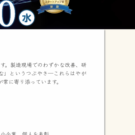
す。製造現場でのわずかな改善、研
な」というつぶやき―これらはやが
が常に寄り添っています。
では、生理学・医学賞に「制御性Ｔ細
京都大学の北川進氏が選ばれ、2部
子さんが「新しくて面白いデータが
未知への純粋な興味と喜びがありま
中小企業、個人を表彰