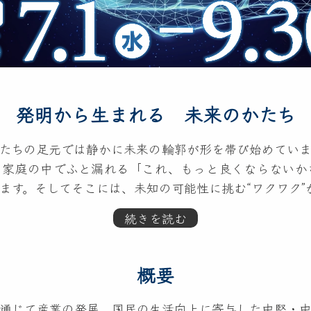
発明から生まれる 未来のかたち
たちの足元では静かに未来の輪郭が形を帯び始めていま
、家庭の中でふと漏れる「これ、もっと良くならないか
ます。そしてそこには、未知の可能性に挑む“ワクワク”
世界から注目を集めています。2025年のノーベル賞
続きを読む
氏、化学賞に「金属有機構造体（MOF）」を開発した
喜びました。坂口氏と長年研究に取り組んできた妻の教
概要
ねでここまで来た」と語ったように、探究の原点には、
通じて産業の発展、国民の生活向上に寄与した中堅・