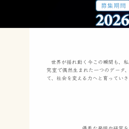
世界が揺れ動く今この瞬間も、私
究室で偶然生まれた一つのデータ
て、社会を変える力へと育っていき
日本の科学技術は、今あらためて
胞」を発見した大阪大学の坂口志文
門での受賞という快挙に日本中が
出るとワクワクした。その積み重
す。
優秀な発明や研究を