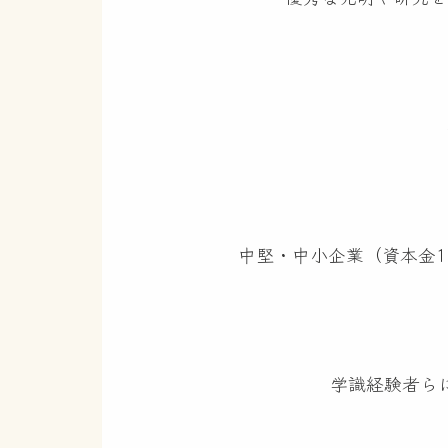
また、大阪・関西万博では「い
が示されました。開幕前にはさま
共有する場となりました。展示さ
これからの社会の可能性を感じさ
その一方で、国際情勢の不確実性
社会や産業を取り巻く環境は大きな
と導く発明の力がこれまで以上に重
発明大賞が大切にしているのは、
中堅・中小企業（資本金
化や省エネルギー化、医療・福祉
える力となっています。そして、そ
「発明大賞」は創設から52回を
成果をあげた企業や個人をこれま
学識経験者ら
さらに2026年度からは、時代