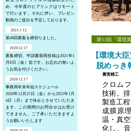
め、今年度のヒアリングはリモート
で行います。それに伴い、プレゼン
動画のご提出を予定しております。
2021.1.12
第48回募集を締切りました。
第53回「環境
2020.12.17
【環境大臣
募集締切、申請書類再投稿は2021年1
月8日（金）迄です。お忘れの無いよ
脱めっき
うお気を付けください。
豊実精工
2020.12.17
クロム
事務局年末年始スケジュール
技術。
2020年12月25日（金）から2021年1月
4日（月）まで休みとさせていただき
製造工程
ます。この期間のお問合せはお受け
成膜原
できません。ご了承いただきますよ
温・真
うお願いいたします
化し、
2020.10.15