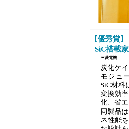
【優秀賞】
SiC搭
三菱電機
炭化ケイ
モジュー
SiC材
変換効
化、省エ
同製品
ネ性能
な設計を