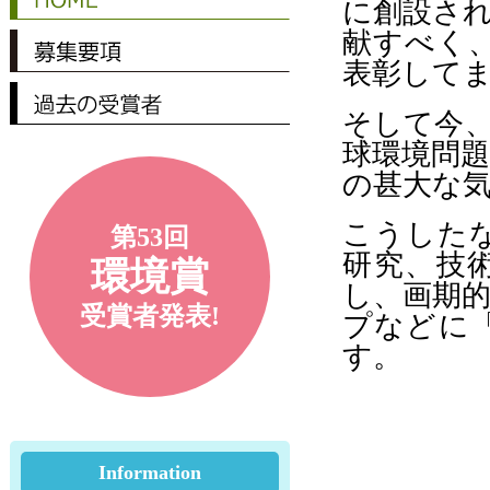
に創設さ
献すべく
表彰して
そして今
球環境問
の甚大な
こうした
第53回
研究、技
環境賞
し、画期
受賞者発表!
プなどに
す。
Information