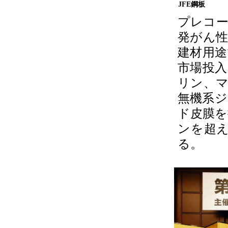
JFE鋼板
プレコ
発がん
建材用
市場投
リン、
無機系
ド皮膜を
ンを超え
る。