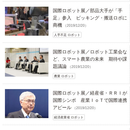
国際ロボット展／部品大手が「手
足」参入 ピッキング・搬送ロボに
商機
（2019/12/20）
人手不足 ロボット
国際ロボット展／ロボット工業会な
ど、スマート農業の未来 期待や課
題議論
（2019/12/20）
農業 ロボット
国際ロボット展／経産省・ＲＲＩが
国際シンポ 産業ＩｏＴで国際連携
アピール
（2019/12/20）
経済産業省 ロボット