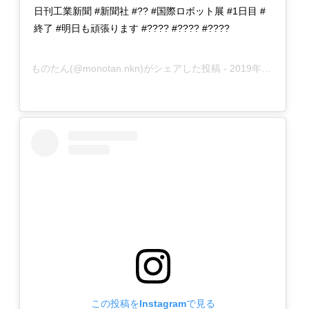
日刊工業新聞 #新聞社 #?? #国際ロボット展 #1日目 #
終了 #明日も頑張ります #???? #???? #????
ものたん
(@monotan.nkn)がシェアした投稿 -
2019年12月月18日午前2時39分PST
この投稿をInstagramで見る