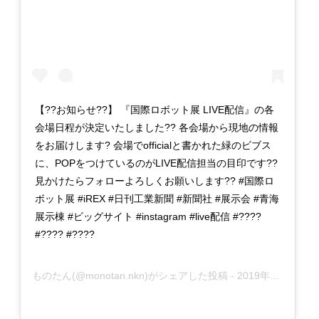
【??お知らせ??】 『国際ロボット展 LIVE配信』の各
会場日程が決定いたしました?? 各会場から現地の情報
をお届けします? 会場でofficialと書かれた緑のビブス
に、POPをつけているのがLIVE配信担当の目印です??
見かけたらフォローよろしくお願いします?? #国際ロ
ボット展 #iREX #日刊工業新聞 #新聞社 #展示会 #青海
展示棟 #ビッグサイト #instagram #live配信 #????
#???? #????
ものたん
(@monotan.nkn)がシェアした投稿 -
2019年12月月16日午後7時52分PST