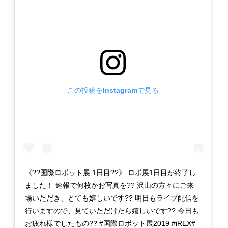
この投稿をInstagramで見る
《??国際ロボット展 1日目??》 ロボ展1日目が終了し
ました！ 速報で何枚かお写真を?? 沢山の方々にご来
場いただき、とても嬉しいです?? 明日もライブ配信を
行いますので、見ていただけたら嬉しいです?? 今日も
お疲れ様でしたもの?? #国際ロボット展2019 #iREX#