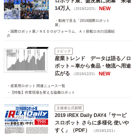
ロボット展、盛況裏に閉幕 来場
14万人
NEW
（2019/12/23）
・動画で見る「2019国際ロボット
展」
・国際ロボット展／ＮＥＤＯがフォーラム、ＡＩ搭載ロボの活躍紹
介
トピック
産業トレンド データは語る／ロ
ボット～車から食品・物流へ用途
広がる
NEW
（2019/12/23）
・産業用ロボット 関連ニュース一覧
・【特集】作業現場を変える協働ロボット
主催者公式新聞
2019 iREX Daily DAY4「サービ
スロボット さらに多様化 使いや
すく」（PDF）
（2019/12/21）