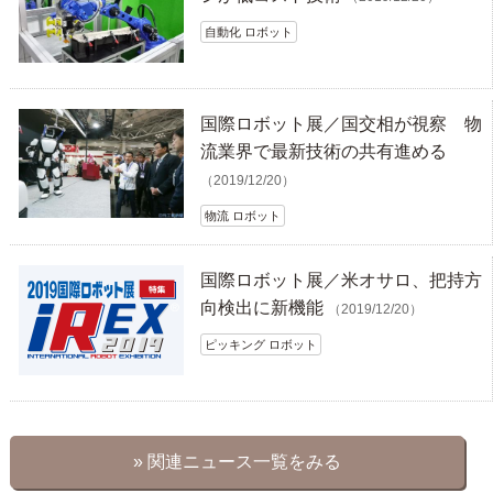
自動化 ロボット
国際ロボット展／国交相が視察 物
流業界で最新技術の共有進める
（2019/12/20）
物流 ロボット
国際ロボット展／米オサロ、把持方
向検出に新機能
（2019/12/20）
ピッキング ロボット
» 関連ニュース一覧をみる