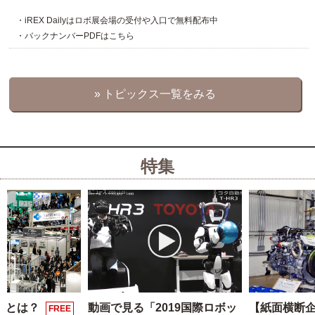
・iREX Dailyはロボ展会場の受付や入口で無料配布中
・バックナンバーPDFはこちら
» トピックス一覧をみる
特集
展とは？
動画で見る「2019国際ロボッ
【紙面横断
FREE