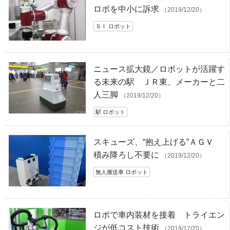
ロボを中小に訴求
（2019/12/20）
ＳＩ ロボット
ニュース拡大鏡／ロボットが活躍す
る未来の駅 ＪＲ東、メーカーと二
人三脚
（2019/12/20）
駅 ロボット
スキューズ、“抱え上げる”ＡＧＶ
積み降ろし不要に
（2019/12/20）
無人搬送車 ロボット
ロボで車内装材を接着 トライエン
ジが低コスト技術
（2019/12/20）