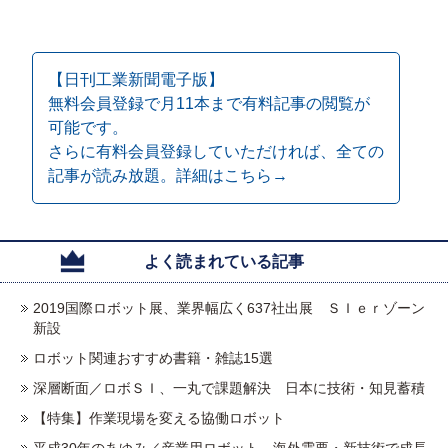
【日刊工業新聞電子版】
無料会員登録で月11本まで有料記事の閲覧が
可能です。
さらに有料会員登録していただければ、全ての
記事が読み放題。詳細はこちら→
よく読まれている記事
2019国際ロボット展、業界幅広く637社出展 ＳＩｅｒゾーン
新設
ロボット関連おすすめ書籍・雑誌15選
深層断面／ロボＳＩ、一丸で課題解決 日本に技術・知見蓄積
【特集】作業現場を変える協働ロボット
平成30年のあゆみ／産業用ロボット 海外需要・新技術で成長