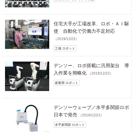
住宅大手が工場改革、ロボ・ＡＩ駆
使 自動化で労働力不足対応
（2019/12/23）
工場 ロボット
デンソー、ロボ搭載に汎用架台 導
入作業を簡略化
（2019/12/23）
産業用 ロボット
デンソーウェーブ／水平多関節ロボ
日本で発売
（2019/12/23）
水平多関節 ロボット