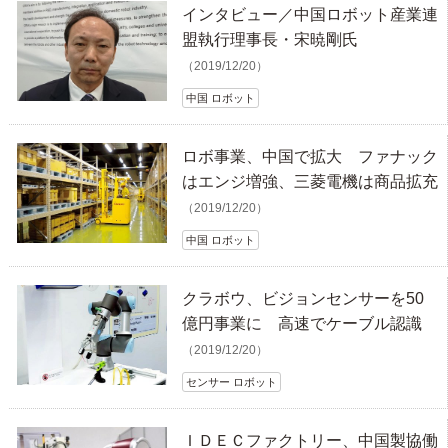
インタビュー／中国ロボット産業連
盟執行理事長・宋暁剛氏
（2019/12/20）
中国 ロボット
ロボ事業、中国で拡大 ファナック
はエンジ増強、三菱電機は商品拡充
（2019/12/20）
中国 ロボット
クラボウ、ビジョンセンサーを50
億円事業に 高速でケーブル認識
（2019/12/20）
センサー ロボット
ＩＤＥＣファクトリー、中国製協働