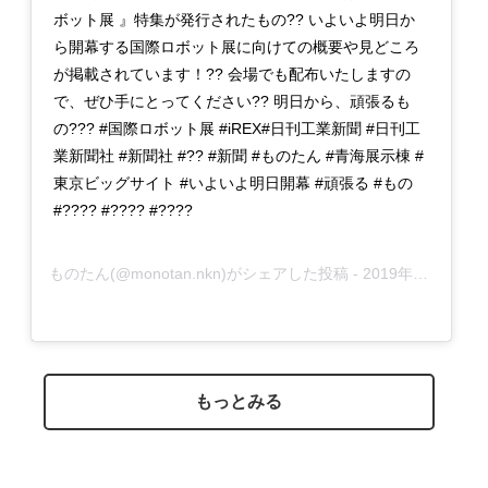
ボット展 』特集が発行されたもの?? いよいよ明日か
ら開幕する国際ロボット展に向けての概要や見どころ
が掲載されています！?? 会場でも配布いたしますの
で、ぜひ手にとってください?? 明日から、頑張るも
の??? #国際ロボット展 #iREX#日刊工業新聞 #日刊工
業新聞社 #新聞社 #?? #新聞 #ものたん #青海展示棟 #
東京ビッグサイト #いよいよ明日開幕 #頑張る #もの
#???? #???? #????
ものたん
(@monotan.nkn)がシェアした投稿 -
2019年12月月16日午後7時56分PST
もっとみる