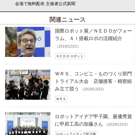
会場で無料配布 主催者公式新聞
関連ニュース
国際ロボット展／ＮＥＤＯがフォー
ラム、ＡＩ搭載ロボの活躍紹介
（2019/12/23）
ＮＥＤＯ ロボット
ＷＲＳ、コンビニ・ものづくり部門
トライアル大会 店舗接客・精密組
み立て競う
（2019/12/23）
ＷＲＳ
ロボットアイデア甲子園、最優秀賞
に甲府工高の加藤さん
（2019/12/23）
ロボットアイディア甲子園