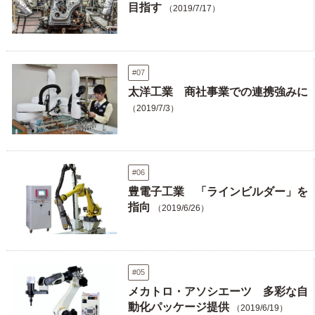
目指す
（2019/7/17）
#07
太洋工業 商社事業での連携強みに
（2019/7/3）
#06
豊電子工業 「ラインビルダー」を
指向
（2019/6/26）
#05
メカトロ・アソシエーツ 多彩な自
動化パッケージ提供
（2019/6/19）