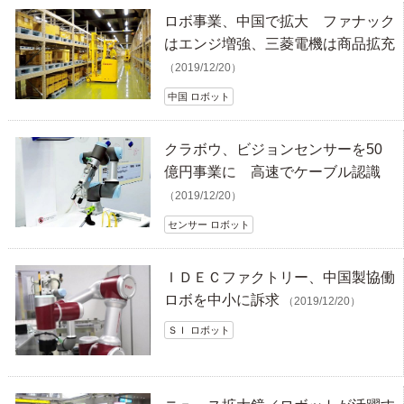
ロボ事業、中国で拡大 ファナック
はエンジ増強、三菱電機は商品拡充
（2019/12/20）
中国 ロボット
クラボウ、ビジョンセンサーを50
億円事業に 高速でケーブル認識
（2019/12/20）
センサー ロボット
ＩＤＥＣファクトリー、中国製協働
ロボを中小に訴求
（2019/12/20）
ＳＩ ロボット