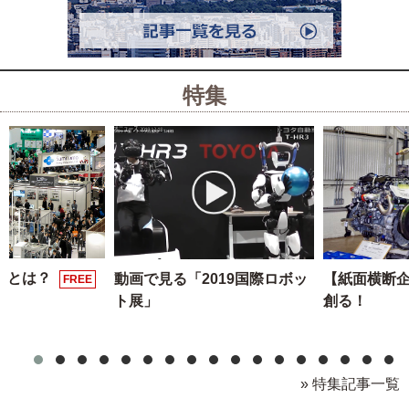
特集
展とは？
動画で見る「2019国際ロボッ
【紙面横断
FREE
ト展」
創る！
» 特集記事一覧