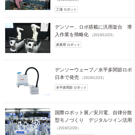
工場 ロボット
デンソー、ロボ搭載に汎用架台 導
入作業を簡略化
（2019/12/23）
産業用 ロボット
デンソーウェーブ／水平多関節ロボ
日本で発売
（2019/12/23）
水平多関節 ロボット
国際ロボット展／安川電、自律分散
型モノづくり デジタルツイン活用
（2019/12/20）