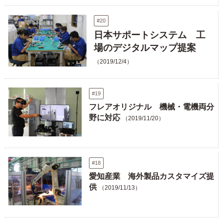
#20
日本サポートシステム 工
場のデジタルマップ提案
（2019/12/4）
#19
フレアオリジナル 機械・電機両分
野に対応
（2019/11/20）
#18
愛知産業 海外製品カスタマイズ提
供
（2019/11/13）