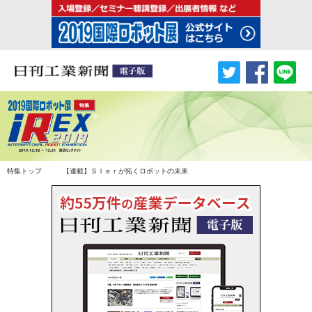
特集トップ
【連載】ＳＩｅｒが拓くロボットの未来