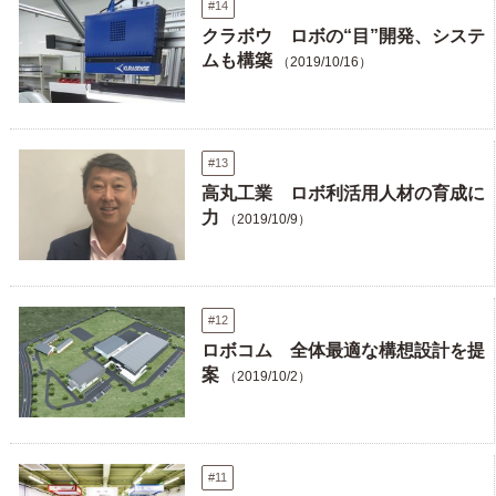
#14
クラボウ ロボの“目”開発、システ
ムも構築
（2019/10/16）
#13
高丸工業 ロボ利活用人材の育成に
力
（2019/10/9）
#12
ロボコム 全体最適な構想設計を提
案
（2019/10/2）
#11