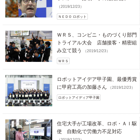
（2019/12/23）
ＮＥＤＯ ロボット
ＷＲＳ、コンビニ・ものづくり部門
トライアル大会 店舗接客・精密組
み立て競う
（2019/12/23）
ＷＲＳ
ロボットアイデア甲子園、最優秀賞
に甲府工高の加藤さん
（2019/12/23）
ロボットアイディア甲子園
住宅大手が工場改革、ロボ・ＡＩ駆
使 自動化で労働力不足対応
（2019/12/23）