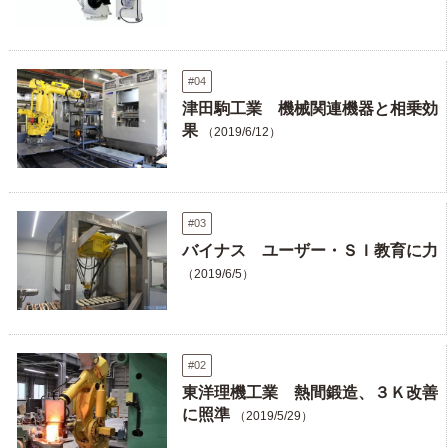
#04
津田駒工業 機械関連機器と相乗効
果
（2019/6/12）
#03
バイナス ユーザー・ＳＩ教育に力
（2019/6/5）
#02
東洋理機工業 熱間鍛造、３Ｋ改善
に照準
（2019/5/29）