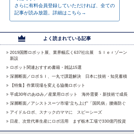
さらに有料会員登録していただければ、全ての
記事が読み放題。詳細はこちら→
よく読まれている記事
2019国際ロボット展、業界幅広く637社出展 ＳＩｅｒゾーン
新設
ロボット関連おすすめ書籍・雑誌15選
深層断面／ロボＳＩ、一丸で課題解決 日本に技術・知見蓄積
【特集】作業現場を変える協働ロボット
平成30年のあゆみ／産業用ロボット 海外需要・新技術で成長
深層断面／アシストスーツ市場“立ち上げ”「国民病」腰痛防ぐ
アイドルロボ、スナックのママに スピーシーズ
日産、次世代車生産にロボ活用 まず栃木工場で330億円投資