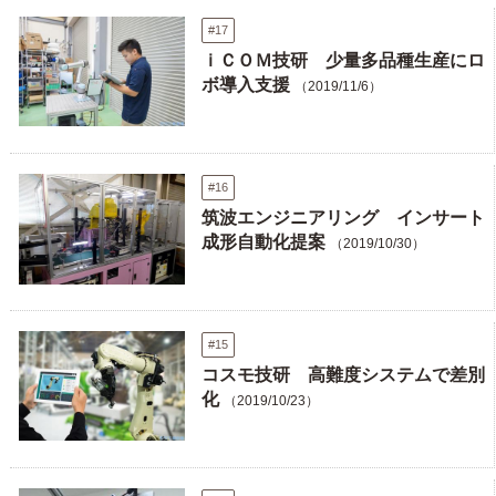
#17
ｉＣＯＭ技研 少量多品種生産にロ
ボ導入支援
（2019/11/6）
#16
筑波エンジニアリング インサート
成形自動化提案
（2019/10/30）
#15
コスモ技研 高難度システムで差別
化
（2019/10/23）