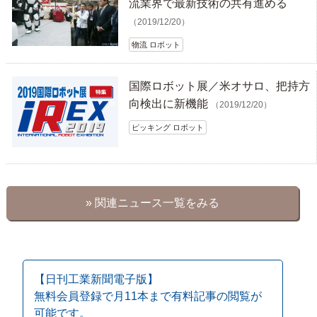
流業界で最新技術の共有進める
（2019/12/20）
物流 ロボット
国際ロボット展／米オサロ、把持方
向検出に新機能
（2019/12/20）
ピッキング ロボット
» 関連ニュース一覧をみる
【日刊工業新聞電子版】
無料会員登録で月11本まで有料記事の閲覧が
可能です。