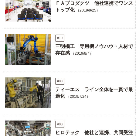
ＦＡプロダクツ 他社連携でワンス
トップ化
（2019/9/25）
#10
三明機工 専用機ノウハウ・人材で
存在感
（2019/8/7）
#09
ティーエス ライン全体を一貫で最
適化
（2019/7/24）
#08
ヒロテック 他社と連携、共同受注