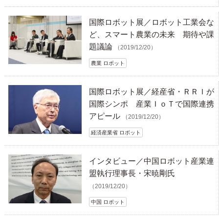
国際ロボット展／ロボット工業会な
ど、スマート農業の未来 期待や課
題議論
（2019/12/20）
農業 ロボット
国際ロボット展／経産省・ＲＲＩが
国際シンポ 産業ＩｏＴで国際連携
アピール
（2019/12/20）
経済産業省 ロボット
インタビュー／中国ロボット産業連
盟執行理事長・宋暁剛氏
（2019/12/20）
中国 ロボット