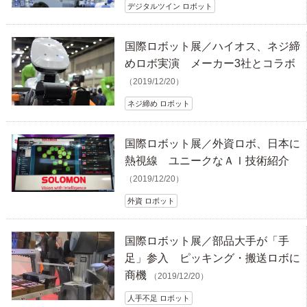
デジタルツイン ロボット
国際ロボット展／ハイオス、ネジ締
めロボ実演 メーカー3社とコラボ
（2019/12/20）
ネジ締め ロボット
国際ロボット展／外資ロボ、日本に
熱視線 ユニークなＡＩ技術紹介
（2019/12/20）
外資 ロボット
国際ロボット展／部品大手が「手
足」参入 ピッキング・搬送ロボに
商機
（2019/12/20）
人手不足 ロボット