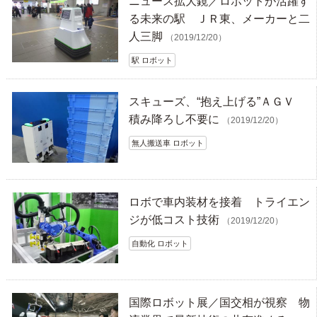
ニュース拡大鏡／ロボットが活躍す
る未来の駅 ＪＲ東、メーカーと二
人三脚
（2019/12/20）
駅 ロボット
スキューズ、“抱え上げる”ＡＧＶ
積み降ろし不要に
（2019/12/20）
無人搬送車 ロボット
ロボで車内装材を接着 トライエン
ジが低コスト技術
（2019/12/20）
自動化 ロボット
国際ロボット展／国交相が視察 物