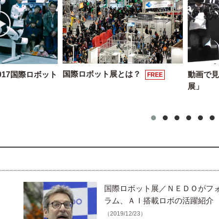
国際ロボット展とは？
017国際ロボット
動画で見
FREE
展」
国際ロボット展／ＮＥＤＯがフ
ラム、ＡＩ搭載ロボの活躍紹介
（2019/12/23）