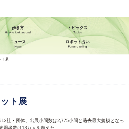
歩き方
トピックス
How to look around
Topics
ニュース
ロボット占い
News
Fortune‐telling
ット展
ボット展
12社・団体、出展小間数は2,775小間と過去最大規模となっ
来場者数は13万人を超えた。