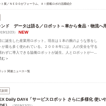
ット展／ＮＥＤＯがフォーラム、ＡＩ搭載ロボの活躍紹介
レンド データは語る／ロボット～車から食品・物流へ用
NEW
19/12/23）
前に誕生した産業用ロボット。現在は１本の腕のような形をし
トが最も多く使われている。２００８年には、人の安全を守る
囲わずに導入できる協働ロボットが誕生。人とロボットが一...
読む＞
ボット 関連ニュース一覧
式新聞
iREX Daily DAY4「サービスロボット さらに多様化 使い
DF）
（2019/12/21）