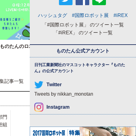
ハッシュタグ #国際ロボット展 #iREX
「#国際ロボット展」 のツイート一覧
「#iREX」 のツイート一覧
ものたんのロボ展取材日記
Ｑ＆Ａで学ぶ ロボット導
FREE
ものたん公式アカウント
の一歩
FREE
日刊工業新聞社のマスコットキャラクター『
ものた
ん
』の公式アカウント
特集記事一覧
Twitter
Tweets by nikkan_monotan
Instagram
部門
密組