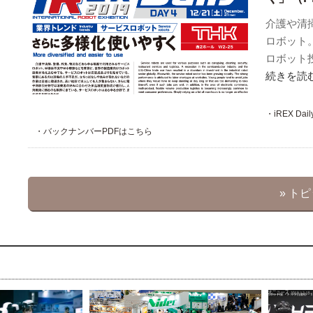
介護や清
ロボット
ロボット
続きを読
・iREX 
・バックナンバーPDFはこちら
» ト