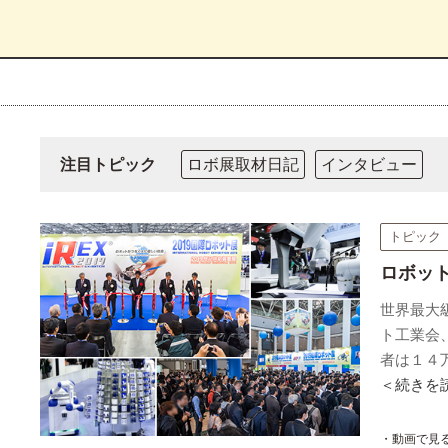
注目トピック
ロボ展取材日記
インタビュー
トピック
ロボッ
世界最大
ト工業会
者は１４
＜続きを
・動画で見る