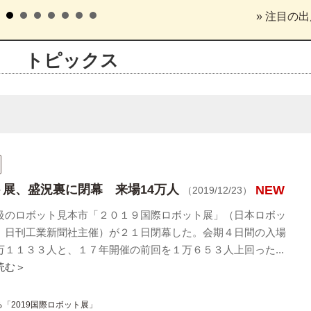
» 注目の
トピックス
ト展、盛況裏に閉幕 来場14万人
NEW
（2019/12/23）
級のロボット見本市「２０１９国際ロボット展」（日本ロボッ
、日刊工業新聞社主催）が２１日閉幕した。会期４日間の入場
万１１３３人と、１７年開催の前回を１万６５３人上回った...
読む＞
「2019国際ロボット展」