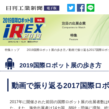
注目の出展企業
Companies to Watch
特集
Feature
特集トップ
2019国際ロボット展の歩き方／動画で振り返る2017国際ロボ
2019国際ロボット展の歩き方
動画で振り返る2017国際ロ
2017年に開催された前回の国際ロボット展の出展者数は6
た。また、海外出展者は14カ国、88社・団体に増加。総