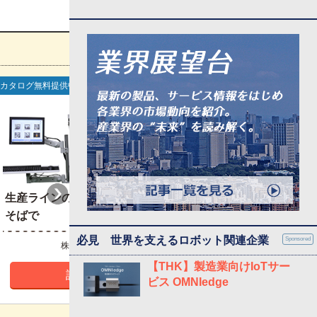
カタログ無料提供中
生産ラインの中で、加工機のすぐ
人と一緒に働くヒト
そばで
EXTAGE」 10周年
必見 世界を支えるロボット関連企業
Sponsored
株式会社ミツトヨ
カワダロボティク
【THK】製造業向けIoTサー
詳細をみる
詳細を
ビス OMNIedge