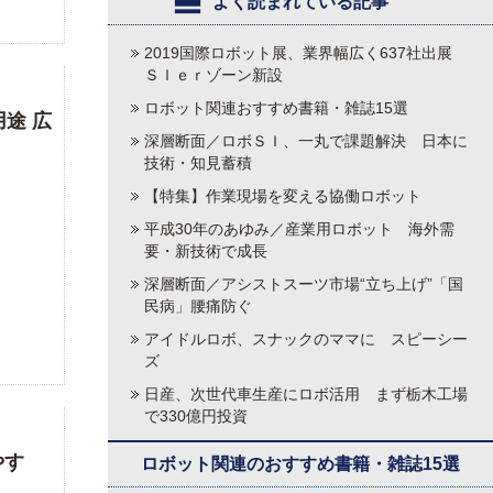
よく読まれている記事
2019国際ロボット展、業界幅広く637社出展
ＳＩｅｒゾーン新設
ロボット関連おすすめ書籍・雑誌15選
途 広
深層断面／ロボＳＩ、一丸で課題解決 日本に
技術・知見蓄積
【特集】作業現場を変える協働ロボット
平成30年のあゆみ／産業用ロボット 海外需
要・新技術で成長
深層断面／アシストスーツ市場“立ち上げ”「国
民病」腰痛防ぐ
アイドルロボ、スナックのママに スピーシー
ズ
日産、次世代車生産にロボ活用 まず栃木工場
で330億円投資
やす
ロボット関連のおすすめ書籍・雑誌15選