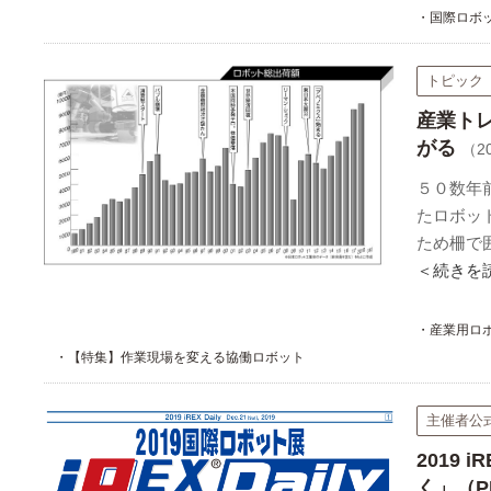
・国際ロボ
トピック
産業ト
がる
（20
５０数年
たロボッ
ため柵で
＜続きを
・産業用ロ
・【特集】作業現場を変える協働ロボット
主催者公
2019 
く」（P