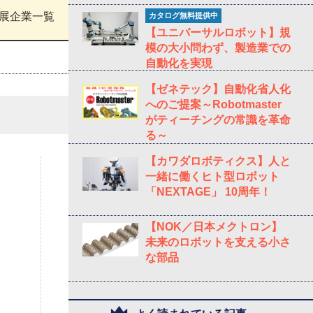
出展企業一覧
カタログ無料提供中
【ユニバーサルロボット】規
模の大小問わず、製造業での
自動化を実現
【ゼネテック】自動化省人化
へのご提案～Robotmaster
がティーチングの常識を革命
る～
【カワダロボティクス】人と
一緒に働くヒト型ロボット
「NEXTAGE」 10周年！
【NOK／日本メクトロン】
未来のロボットを支える小さ
な部品