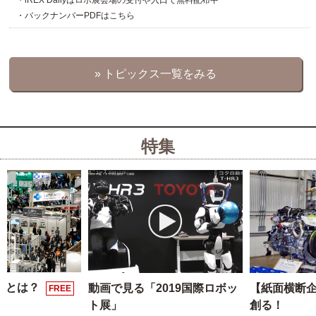
・バックナンバーPDFはこちら
» トピックス一覧をみる
特集
展とは？
動画で見る「2019国際ロボッ
【紙面横断
FREE
ト展」
創る！