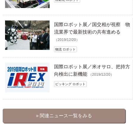
国際ロボット展／国交相が視察 物
流業界で最新技術の共有進める
（2019/12/20）
物流 ロボット
国際ロボット展／米オサロ、把持方
向検出に新機能
（2019/12/20）
ピッキング ロボット
» 関連ニュース一覧をみる