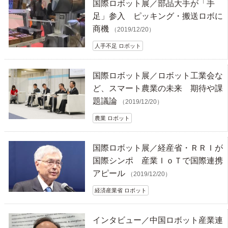
国際ロボット展／部品大手が「手
足」参入 ピッキング・搬送ロボに
商機
（2019/12/20）
人手不足 ロボット
国際ロボット展／ロボット工業会な
ど、スマート農業の未来 期待や課
題議論
（2019/12/20）
農業 ロボット
国際ロボット展／経産省・ＲＲＩが
国際シンポ 産業ＩｏＴで国際連携
アピール
（2019/12/20）
経済産業省 ロボット
インタビュー／中国ロボット産業連