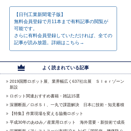
【日刊工業新聞電子版】
無料会員登録で月11本まで有料記事の閲覧が
可能です。
さらに有料会員登録していただければ、全ての
記事が読み放題。詳細はこちら→
よく読まれている記事
2019国際ロボット展、業界幅広く637社出展 ＳＩｅｒゾーン
新設
ロボット関連おすすめ書籍・雑誌15選
深層断面／ロボＳＩ、一丸で課題解決 日本に技術・知見蓄積
【特集】作業現場を変える協働ロボット
平成30年のあゆみ／産業用ロボット 海外需要・新技術で成長
深層断面／アシストスーツ市場“立ち上げ”「国民病」腰痛防ぐ