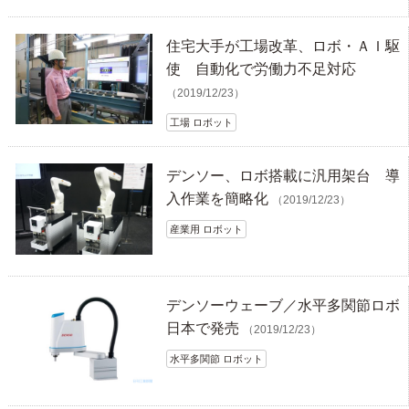
住宅大手が工場改革、ロボ・ＡＩ駆
使 自動化で労働力不足対応
（2019/12/23）
工場 ロボット
デンソー、ロボ搭載に汎用架台 導
入作業を簡略化
（2019/12/23）
産業用 ロボット
デンソーウェーブ／水平多関節ロボ
日本で発売
（2019/12/23）
水平多関節 ロボット