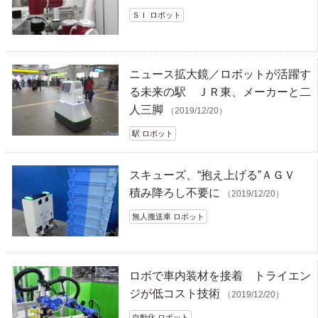
ＳＩ ロボット
ニュース拡大鏡／ロボットが活躍す
る未来の駅 ＪＲ東、メーカーと二
人三脚
（2019/12/20）
駅 ロボット
スキューズ、“抱え上げる”ＡＧＶ
積み降ろし不要に
（2019/12/20）
無人搬送車 ロボット
ロボで車内装材を接着 トライエン
ジが低コスト技術
（2019/12/20）
自動化 ロボット