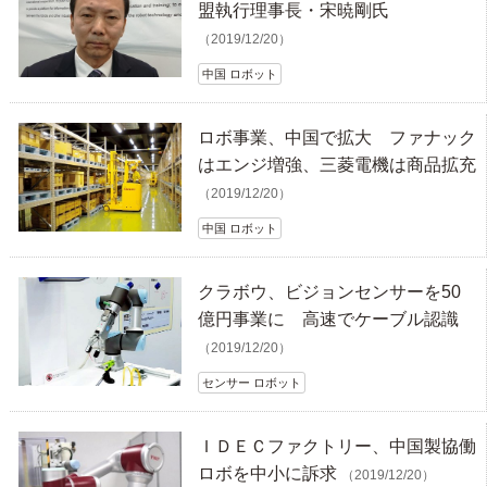
盟執行理事長・宋暁剛氏
（2019/12/20）
中国 ロボット
ロボ事業、中国で拡大 ファナック
はエンジ増強、三菱電機は商品拡充
（2019/12/20）
中国 ロボット
クラボウ、ビジョンセンサーを50
億円事業に 高速でケーブル認識
（2019/12/20）
センサー ロボット
ＩＤＥＣファクトリー、中国製協働
ロボを中小に訴求
（2019/12/20）