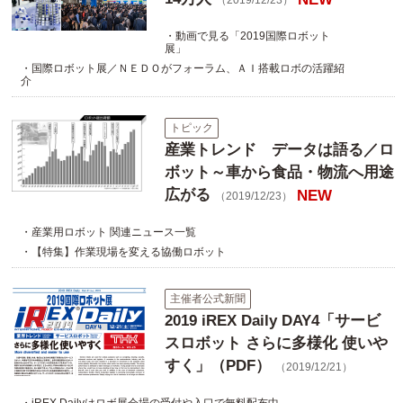
・動画で見る「2019国際ロボット
展」
・国際ロボット展／ＮＥＤＯがフォーラム、ＡＩ搭載ロボの活躍紹
介
トピック
産業トレンド データは語る／ロ
ボット～車から食品・物流へ用途
広がる
NEW
（2019/12/23）
・産業用ロボット 関連ニュース一覧
・【特集】作業現場を変える協働ロボット
主催者公式新聞
2019 iREX Daily DAY4「サービ
スロボット さらに多様化 使いや
すく」（PDF）
（2019/12/21）
・iREX Dailyはロボ展会場の受付や入口で無料配布中