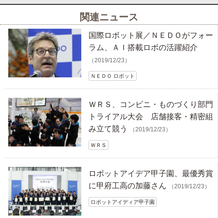
関連ニュース
国際ロボット展／ＮＥＤＯがフォー
ラム、ＡＩ搭載ロボの活躍紹介
（2019/12/23）
ＮＥＤＯ ロボット
ＷＲＳ、コンビニ・ものづくり部門
トライアル大会 店舗接客・精密組
み立て競う
（2019/12/23）
ＷＲＳ
ロボットアイデア甲子園、最優秀賞
に甲府工高の加藤さん
（2019/12/23）
ロボットアイディア甲子園