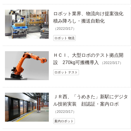
ロボット業界、物流向け提案強化
積み降ろし・搬送自動化
（2022/3/17）
ロボット 物流
ＨＣＩ、大型ロボのテスト拠点開
設 270kg可搬機導入
（2022/3/17）
ロボット テスト
ＪＲ西、「うめきた」新駅にデジタ
ル技術実装 顔認証・案内ロボ
（2022/3/17）
案内ロボット