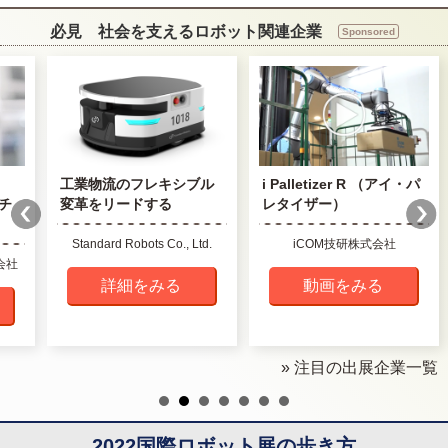
必見 社会を支えるロボット関連企業
Sponsored
ル
i Palletizer R （アイ・パ
ドイツ市場 事業展開・進
レタイザー）
出 無料サポート
d.
iCOM技研株式会社
ドイツ貿易・投資振興機関
（GTAI）
動画をみる
動画をみる
» 注目の出展企業一覧
2022国際ロボット展の歩き方