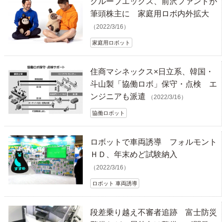
グルーブエックス、前沢ファンドが
筆頭株主に 家庭用ロボ内外拡大
（2022/3/16）
家庭用ロボット
住商マシネックス×日立系、韓国・
斗山製「協働ロボ」保守・点検 エ
ンジニアも派遣
（2022/3/16）
協働ロボット
ロボットで車両誘導 フォルモント
ＨＤ、年末めど試験納入
（2022/3/16）
ロボット 車両誘導
段差乗り越え不審者追跡 富士防災