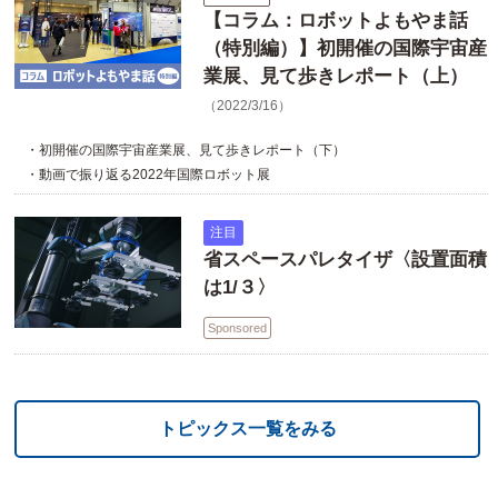
【コラム：ロボットよもやま話
（特別編）】初開催の国際宇宙産
業展、見て歩きレポート（上）
（2022/3/16）
・初開催の国際宇宙産業展、見て歩きレポート（下）
・動画で振り返る2022年国際ロボット展
注目
省スペースパレタイザ〈設置面積
は1/３〉
Sponsored
トピックス一覧をみる