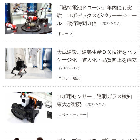
「燃料電池ドローン」年内にも実
験 ロボデックスがパワーモジュー
ル、飛行時間３倍
（2022/3/17）
ドローン
大成建設、建築生産ＤＸ技術をパッ
ケージ化 省人化・品質向上を両立
（2022/3/17）
ロボット 建設
ロボ用センサー、透明ガラス検知
東大が開発
（2022/3/17）
ロボット センサー