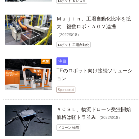
ロボット ＳＤＧｓ
Ｍｕｊｉｎ、工場自動化比率を拡
大 複数ロボ・ＡＧＶ連携
（2022/3/18）
ロボット 工場自動化
注目
TEのロボット向け接続ソリューシ
ョン
Sponsored
ＡＣＳＬ、物流ドローン受注開始
価格は軽トラ並み
（2022/3/18）
ドローン 物流