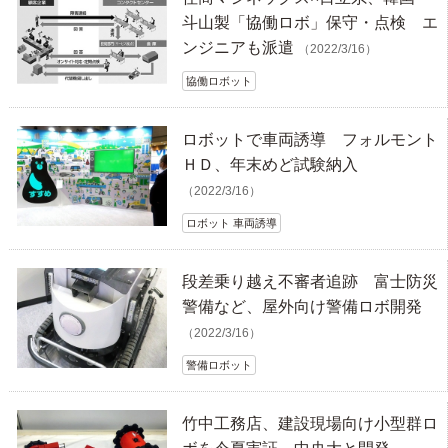
斗山製「協働ロボ」保守・点検 エ
ンジニアも派遣
（2022/3/16）
協働ロボット
ロボットで車両誘導 フォルモント
ＨＤ、年末めど試験納入
（2022/3/16）
ロボット 車両誘導
段差乗り越え不審者追跡 富士防災
警備など、屋外向け警備ロボ開発
（2022/3/16）
警備ロボット
竹中工務店、建設現場向け小型群ロ