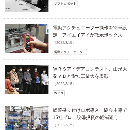
ソフトロボット
電動アクチュエーター操作を簡単設
定 アイエイアイが教示ボックス
（2022/3/15）
電動アクチュエーター
ＷＲＳアイデアコンテスト、山形大
発ＶＢと愛知工業大を表彰
（2022/3/15）
ＷＲＳ
総菜盛り付けロボ導入 協会主導で
15社プロ、設備投資の軽減狙う
（2022/3/15）