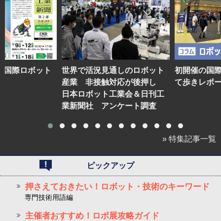
】国際ロボット
世界で活況見通しのロボット
初開催の国
産業 非接触対応が後押し
て歩きレポ
日本ロボット工業会＆日刊工
業新聞社 アンケート調査
» 特集記事一覧
ピックアップ
押さえておきたい！ロボット・技術のキーワード
専門技術用語編
主催者おすすめ！ロボ展攻略ガイド