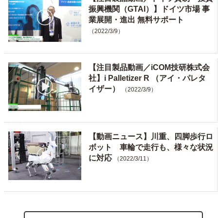
振興機関（GTAI）】ドイツ市場 事
業展開・進出 無料サポート
（2022/3/9）
【注目製品動画／iCOM技研株式会
社】i Palletizer R （アイ・パレタ
イザー）
（2022/3/9）
【動画ニュース】川重、四脚歩行ロ
ボット 車輪で走行も、様々な状況
に対応
（2022/3/11）