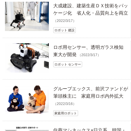
大成建設、建築生産ＤＸ技術をパッ
ケージ化 省人化・品質向上を両立
（2022/3/17）
ロボット 建設
ロボ用センサー、透明ガラス検知
東大が開発
（2022/3/17）
ロボット センサー
グルーブエックス、前沢ファンドが
筆頭株主に 家庭用ロボ内外拡大
（2022/3/16）
家庭用ロボット
住商マシネックス×日立系、韓国・