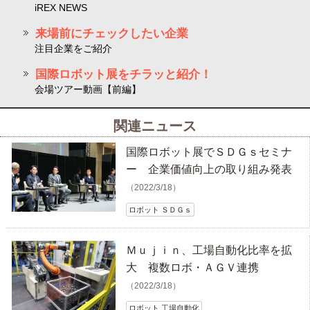
iREX NEWS
来場前にチェックしたい企業
注目企業をご紹介
国際ロボット展をチラッと紹介！
会場ツアー動画【前編】
関連ニュース
国際ロボット展でＳＤＧｓセミナ
ー 企業価値向上の取り組み発表
（2022/3/18）
ロボット ＳＤＧｓ
Ｍｕｊｉｎ、工場自動化比率を拡
大 複数ロボ・ＡＧＶ連携
（2022/3/18）
ロボット 工場自動化