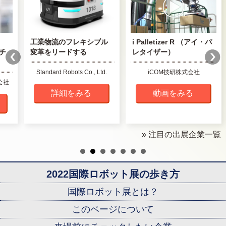
工業物流のフレキシブル
i Palletizer R （アイ・パ
チ
変革をリードする
レタイザー）
Standard Robots Co., Ltd.
iCOM技研株式会社
会社
詳細をみる
動画をみる
» 注目の出展企業一覧
2022国際ロボット展の歩き方
国際ロボット展とは？
このページについて