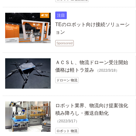
注目
TEのロボット向け接続ソリューシ
ョン
Sponsored
ＡＣＳＬ、物流ドローン受注開始
価格は軽トラ並み
（2022/3/18）
ドローン 物流
ロボット業界、物流向け提案強化
積み降ろし・搬送自動化
（2022/3/17）
ロボット 物流