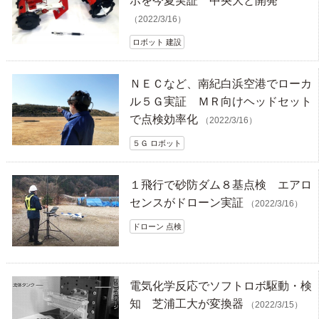
ボを今夏実証 中央大と開発
（2022/3/16）
ロボット 建設
ＮＥＣなど、南紀白浜空港でローカ
ル５Ｇ実証 ＭＲ向けヘッドセット
で点検効率化
（2022/3/16）
５Ｇ ロボット
１飛行で砂防ダム８基点検 エアロ
センスがドローン実証
（2022/3/16）
ドローン 点検
電気化学反応でソフトロボ駆動・検
知 芝浦工大が変換器
（2022/3/15）