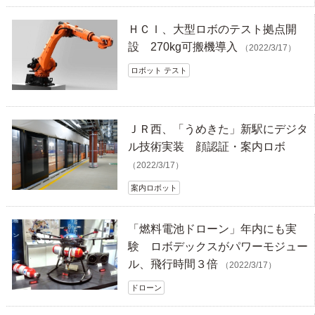
ＨＣＩ、大型ロボのテスト拠点開
設 270kg可搬機導入
（2022/3/17）
ロボット テスト
ＪＲ西、「うめきた」新駅にデジタ
ル技術実装 顔認証・案内ロボ
（2022/3/17）
案内ロボット
「燃料電池ドローン」年内にも実
験 ロボデックスがパワーモジュー
ル、飛行時間３倍
（2022/3/17）
ドローン