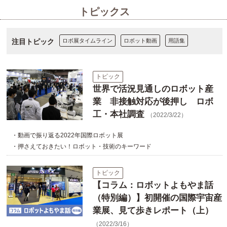
トピックス
注目トピック
ロボ展タイムライン
ロボット動画
用語集
トピック
世界で活況見通しのロボット産
業 非接触対応が後押し ロボ
工・本社調査
（2022/3/22）
・動画で振り返る2022年国際ロボット展
・押さえておきたい！ロボット・技術のキーワード
トピック
【コラム：ロボットよもやま話
（特別編）】初開催の国際宇宙産
業展、見て歩きレポート（上）
（2022/3/16）