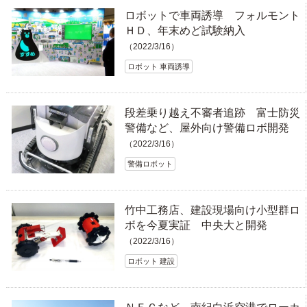
ロボットで車両誘導 フォルモント
ＨＤ、年末めど試験納入
（2022/3/16）
ロボット 車両誘導
段差乗り越え不審者追跡 富士防災
警備など、屋外向け警備ロボ開発
（2022/3/16）
警備ロボット
竹中工務店、建設現場向け小型群ロ
ボを今夏実証 中央大と開発
（2022/3/16）
ロボット 建設