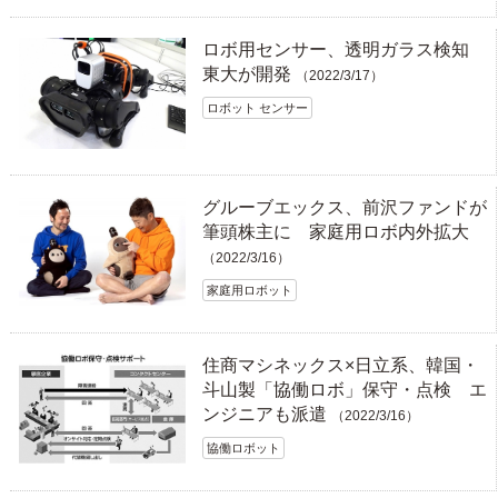
ロボ用センサー、透明ガラス検知
東大が開発
（2022/3/17）
ロボット センサー
グルーブエックス、前沢ファンドが
筆頭株主に 家庭用ロボ内外拡大
（2022/3/16）
家庭用ロボット
住商マシネックス×日立系、韓国・
斗山製「協働ロボ」保守・点検 エ
ンジニアも派遣
（2022/3/16）
協働ロボット