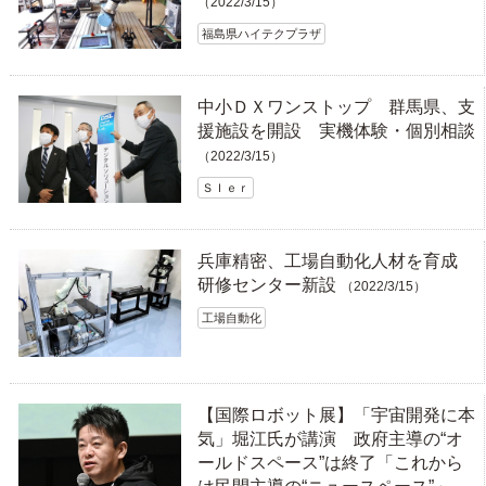
（2022/3/15）
福島県ハイテクプラザ
中小ＤＸワンストップ 群馬県、支
援施設を開設 実機体験・個別相談
（2022/3/15）
ＳＩｅｒ
兵庫精密、工場自動化人材を育成
研修センター新設
（2022/3/15）
工場自動化
【国際ロボット展】「宇宙開発に本
気」堀江氏が講演 政府主導の“オ
ールドスペース”は終了「これから