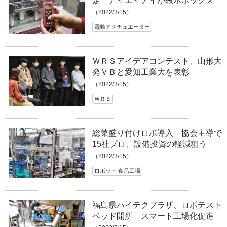
定 アイエイアイが教示ボックス
（2022/3/15）
電動アクチュエーター
ＷＲＳアイデアコンテスト、山形大
発ＶＢと愛知工業大を表彰
（2022/3/15）
ＷＲＳ
総菜盛り付けロボ導入 協会主導で
15社プロ、設備投資の軽減狙う
（2022/3/15）
ロボット 食品工場
福島県ハイテクプラザ、ロボテスト
ベッド開所 スマート工場化促進