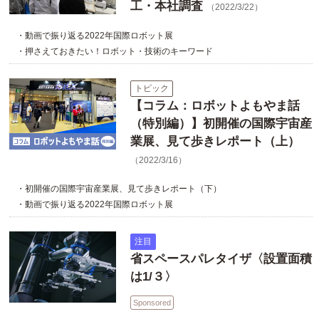
工・本社調査
（2022/3/22）
・動画で振り返る2022年国際ロボット展
・押さえておきたい！ロボット・技術のキーワード
トピック
【コラム：ロボットよもやま話
（特別編）】初開催の国際宇宙産
業展、見て歩きレポート（上）
（2022/3/16）
・初開催の国際宇宙産業展、見て歩きレポート（下）
・動画で振り返る2022年国際ロボット展
注目
省スペースパレタイザ〈設置面積
は1/３〉
Sponsored