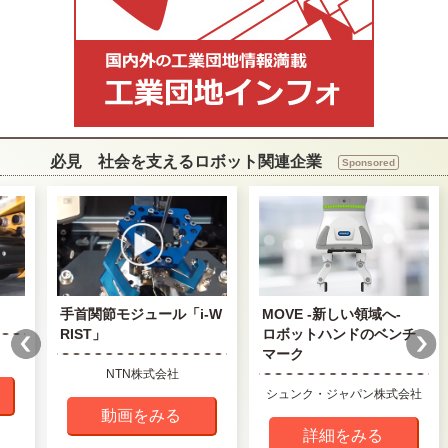
必見 社会を支えるロボット関連企業
Sponsored
手首関節モジュール「i-W
MOVE -新しい領域へ-
RIST」
ロボットハンドのベンチ
マーク
NTN株式会社
シュンク・ジャパン株式会社
動画をみる
詳細をみる