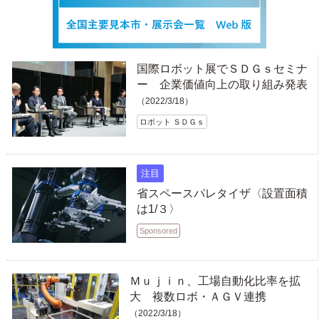
国際ロボット展でＳＤＧｓセミナ
ー 企業価値向上の取り組み発表
（2022/3/18）
ロボット ＳＤＧｓ
注目
省スペースパレタイザ〈設置面積
は1/３〉
Sponsored
Ｍｕｊｉｎ、工場自動化比率を拡
大 複数ロボ・ＡＧＶ連携
（2022/3/18）