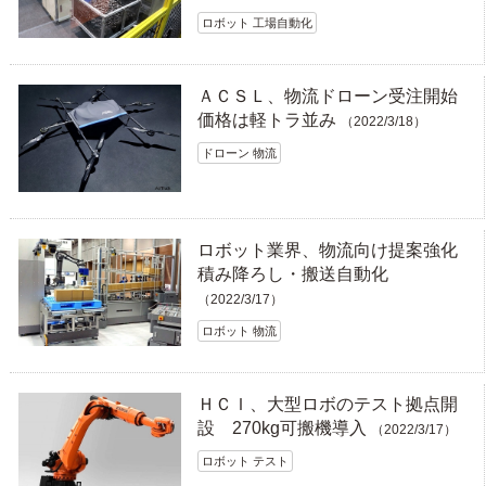
ロボット 工場自動化
ＡＣＳＬ、物流ドローン受注開始
価格は軽トラ並み
（2022/3/18）
ドローン 物流
ロボット業界、物流向け提案強化
積み降ろし・搬送自動化
（2022/3/17）
ロボット 物流
ＨＣＩ、大型ロボのテスト拠点開
設 270kg可搬機導入
（2022/3/17）
ロボット テスト