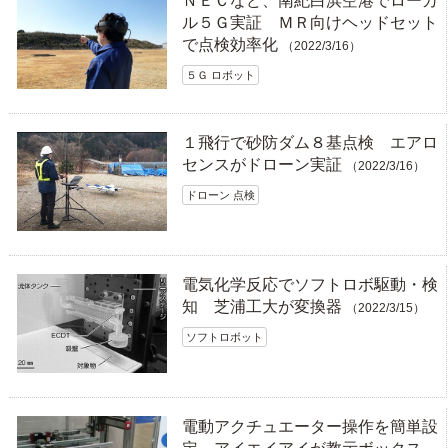
ＮＥＣなど、南紀白浜空港でローカ
ル５Ｇ実証 ＭＲ向けヘッドセット
で点検効率化
（2022/3/16）
５Ｇ ロボット
１飛行で砂防ダム８基点検 エアロ
センスがドローン実証
（2022/3/16）
ドローン 点検
電気化学反応でソフトロボ駆動・検
知 芝浦工大が変換器
（2022/3/15）
ソフトロボット
電動アクチュエーター操作を簡単設