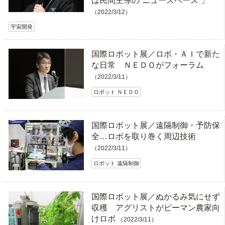
は民間主導の“ニュースペース”」
（2022/3/12）
宇宙開発
国際ロボット展／ロボ・ＡＩで新た
な日常 ＮＥＤＯがフォーラム
（2022/3/11）
ロボット ＮＥＤＯ
国際ロボット展／遠隔制御・予防保
全…ロボを取り巻く周辺技術
（2022/3/11）
ロボット 遠隔制御
国際ロボット展／ぬかるみ気にせず
収穫 アグリストがピーマン農家向
けロボ
（2022/3/11）