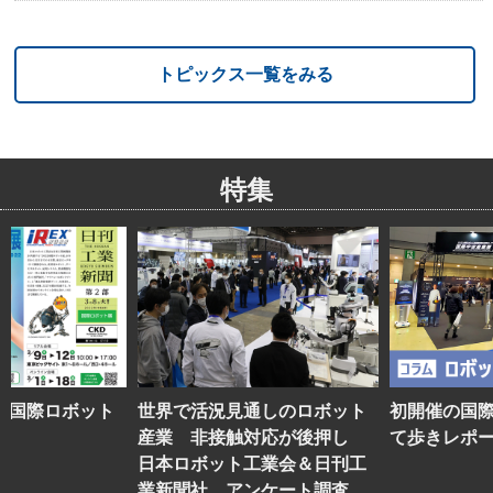
トピックス一覧をみる
特集
】国際ロボット
世界で活況見通しのロボット
初開催の国
産業 非接触対応が後押し
て歩きレポ
日本ロボット工業会＆日刊工
業新聞社 アンケート調査