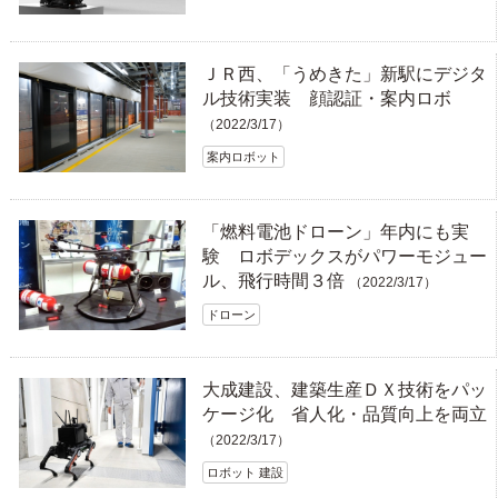
ＪＲ西、「うめきた」新駅にデジタ
ル技術実装 顔認証・案内ロボ
（2022/3/17）
案内ロボット
「燃料電池ドローン」年内にも実
験 ロボデックスがパワーモジュー
ル、飛行時間３倍
（2022/3/17）
ドローン
大成建設、建築生産ＤＸ技術をパッ
ケージ化 省人化・品質向上を両立
（2022/3/17）
ロボット 建設