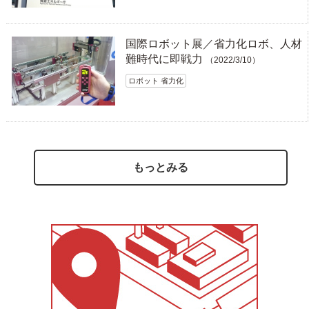
国際ロボット展／省力化ロボ、人材
難時代に即戦力
（2022/3/10）
ロボット 省力化
もっとみる