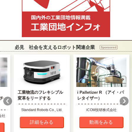
必見 社会を支えるロボット関連企業
Sponsored
工業物流のフレキシブル
i Palletizer R （アイ・パ
チ
変革をリードする
レタイザー）
Standard Robots Co., Ltd.
iCOM技研株式会社
会社
詳細をみる
動画をみる