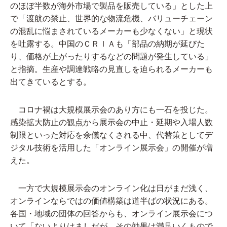
のほぼ半数が海外市場で製品を販売している」とした上
で「渡航の禁止、世界的な物流危機、バリューチェーン
の混乱に悩まされているメーカーも少なくない」と現状
を吐露する。中国のＣＲＩＡも「部品の納期が延びた
り、価格が上がったりするなどの問題が発生している」
と指摘。生産や調達戦略の見直しを迫られるメーカーも
出てきているとする。
コロナ禍は大規模展示会のあり方にも一石を投じた。
感染拡大防止の観点から展示会の中止・延期や入場人数
制限といった対応を余儀なくされる中、代替策としてデ
ジタル技術を活用した「オンライン展示会」の開催が増
えた。
一方で大規模展示会のオンライン化は日がまだ浅く、
オンラインならではの価値構築は道半ばの状況にある。
各国・地域の団体の回答からも、オンライン展示会につ
いて「ないよりはましだが、その効果は満足いくもので