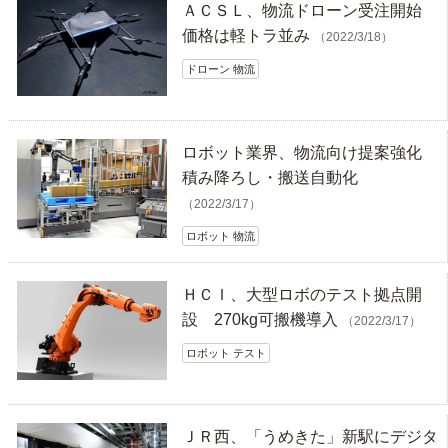
ＡＣＳＬ、物流ドローン受注開始
価格は軽トラ並み
（2022/3/18）
ドローン 物流
ロボット業界、物流向け提案強化
積み降ろし・搬送自動化
（2022/3/17）
ロボット 物流
ＨＣＩ、大型ロボのテスト拠点開
設 270kg可搬機導入
（2022/3/17）
ロボット テスト
ＪＲ西、「うめきた」新駅にデジタ