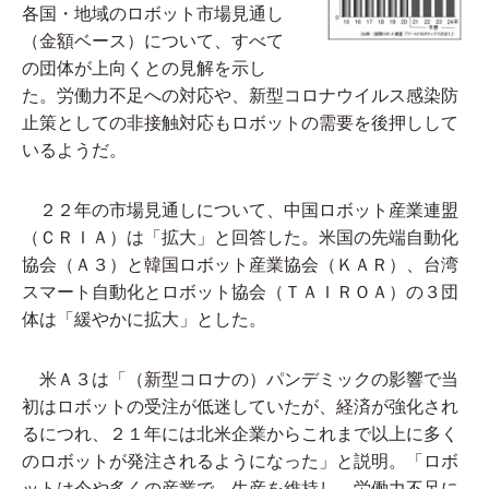
各国・地域のロボット市場見通し
（金額ベース）について、すべて
の団体が上向くとの見解を示し
た。労働力不足への対応や、新型コロナウイルス感染防
止策としての非接触対応もロボットの需要を後押しして
いるようだ。
２２年の市場見通しについて、中国ロボット産業連盟
（ＣＲＩＡ）は「拡大」と回答した。米国の先端自動化
協会（Ａ３）と韓国ロボット産業協会（ＫＡＲ）、台湾
スマート自動化とロボット協会（ＴＡＩＲＯＡ）の３団
体は「緩やかに拡大」とした。
米Ａ３は「（新型コロナの）パンデミックの影響で当
初はロボットの受注が低迷していたが、経済が強化され
るにつれ、２１年には北米企業からこれまで以上に多く
のロボットが発注されるようになった」と説明。「ロボ
ットは今や多くの産業で、生産を維持し、労働力不足に