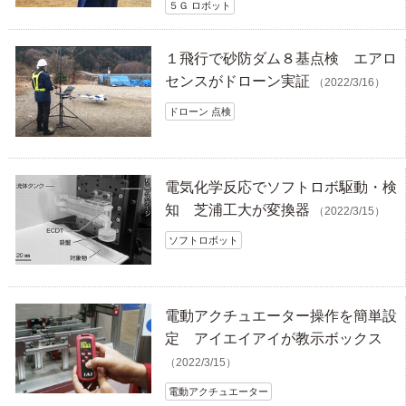
５Ｇ ロボット
１飛行で砂防ダム８基点検 エアロ
センスがドローン実証
（2022/3/16）
ドローン 点検
電気化学反応でソフトロボ駆動・検
知 芝浦工大が変換器
（2022/3/15）
ソフトロボット
電動アクチュエーター操作を簡単設
定 アイエイアイが教示ボックス
（2022/3/15）
電動アクチュエーター