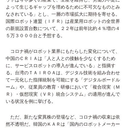
よって生じるギャップを埋めるために不可欠なものとみ
なされている」とし、一層の市場拡大に期待を寄せる。
国際ロボット連盟（ＩＦＲ）は産業用ロボットの全世界
の新規設置台数について、２２年は前年比約４％増の４
５万３０００台と予想する。
コロナ禍がロボット業界にもたらした変化について、
中国のＣＲＩＡは「人と人との接触を少なくするため
に、サービスロボットの導入が進んでいる」と指摘す
る。台湾のＴＡＩＲＯＡは、デジタル技術を組み合わせ
て一元化した指揮統制を可能にする「デジタルボードル
ーム」や、従業員の教育・研修において「複合現実（Ｍ
Ｒ）・仮想現実（ＶＲ）統合システム」の適用が進んで
いる状況を例に挙げる。
ただ、新たな変異株の登場など、コロナ禍の収束は依
然不透明だ。韓国のＫＡＲは「国内のロボットメーカー