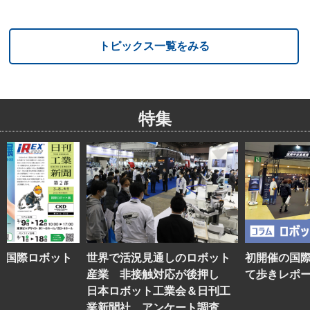
トピックス一覧をみる
特集
】国際ロボット
世界で活況見通しのロボット
初開催の国
産業 非接触対応が後押し
て歩きレポ
日本ロボット工業会＆日刊工
業新聞社 アンケート調査