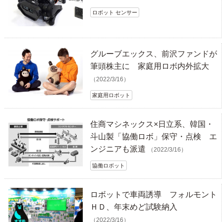
ロボット センサー
グルーブエックス、前沢ファンドが
筆頭株主に 家庭用ロボ内外拡大
（2022/3/16）
家庭用ロボット
住商マシネックス×日立系、韓国・
斗山製「協働ロボ」保守・点検 エ
ンジニアも派遣
（2022/3/16）
協働ロボット
ロボットで車両誘導 フォルモント
ＨＤ、年末めど試験納入
（2022/3/16）