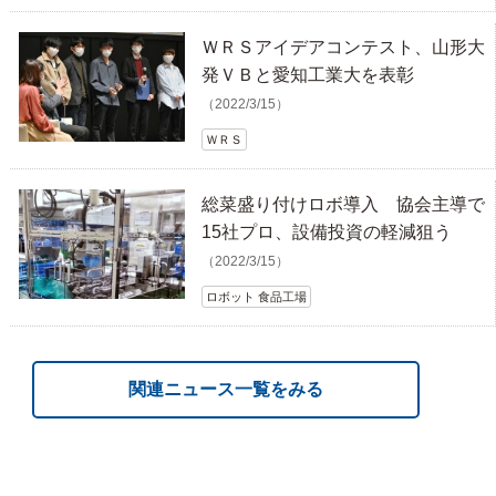
ＷＲＳアイデアコンテスト、山形大
発ＶＢと愛知工業大を表彰
（2022/3/15）
ＷＲＳ
総菜盛り付けロボ導入 協会主導で
15社プロ、設備投資の軽減狙う
（2022/3/15）
ロボット 食品工場
関連ニュース一覧をみる