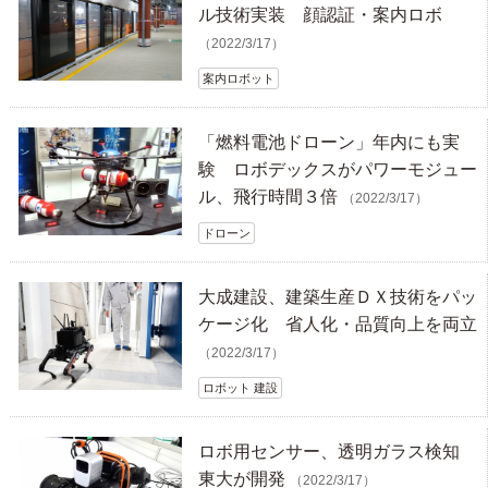
ル技術実装 顔認証・案内ロボ
（2022/3/17）
案内ロボット
「燃料電池ドローン」年内にも実
験 ロボデックスがパワーモジュー
ル、飛行時間３倍
（2022/3/17）
ドローン
大成建設、建築生産ＤＸ技術をパッ
ケージ化 省人化・品質向上を両立
（2022/3/17）
ロボット 建設
ロボ用センサー、透明ガラス検知
東大が開発
（2022/3/17）