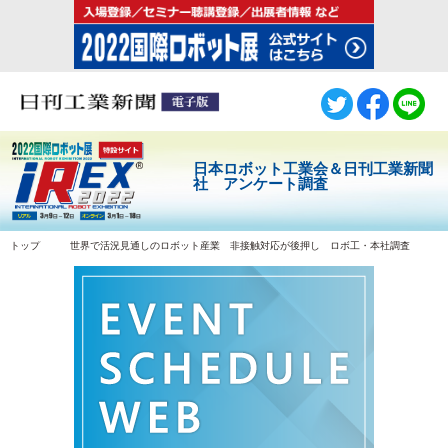
日本ロボット工業会＆日刊工業新聞
社 アンケート調査
トップ
世界で活況見通しのロボット産業 非接触対応が後押し ロボ工・本社調査