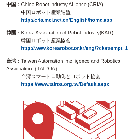
中国：
China Robot Industry Alliance (CRIA)
中国ロボット産業連盟
http://cria.mei.net.cn/English/home.asp
韓国：
Korea Association of Robot Industry(KAR)
韓国ロボット産業協会
http://www.korearobot.or.kr/eng/?ckattempt=1
台湾：
Taiwan Automation Intelligence and Robotics
Association（TAIROA）
台湾スマート自動化とロボット協会
https://www.tairoa.org.tw/Default.aspx