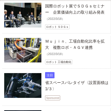
国際ロボット展でＳＤＧｓセミナ
ー 企業価値向上の取り組み発表
（2022/3/18）
ロボット ＳＤＧｓ
Ｍｕｊｉｎ、工場自動化比率を拡
大 複数ロボ・ＡＧＶ連携
（2022/3/18）
ロボット 工場自動化
注目
省スペースパレタイザ〈設置面積は
1/３〉
Sponsored