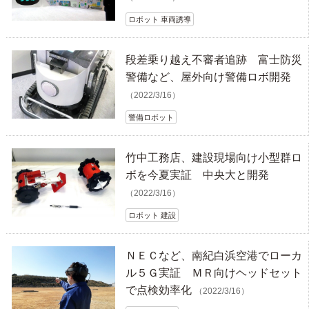
ロボット 車両誘導
段差乗り越え不審者追跡 富士防災
警備など、屋外向け警備ロボ開発
（2022/3/16）
警備ロボット
竹中工務店、建設現場向け小型群ロ
ボを今夏実証 中央大と開発
（2022/3/16）
ロボット 建設
ＮＥＣなど、南紀白浜空港でローカ
ル５Ｇ実証 ＭＲ向けヘッドセット
で点検効率化
（2022/3/16）