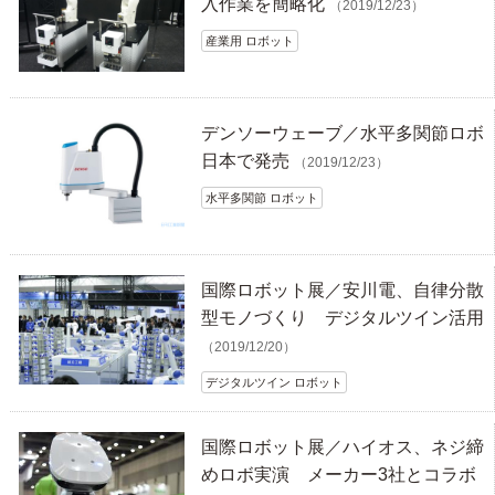
入作業を簡略化
（2019/12/23）
産業用 ロボット
デンソーウェーブ／水平多関節ロボ
日本で発売
（2019/12/23）
水平多関節 ロボット
国際ロボット展／安川電、自律分散
型モノづくり デジタルツイン活用
（2019/12/20）
デジタルツイン ロボット
国際ロボット展／ハイオス、ネジ締
めロボ実演 メーカー3社とコラボ