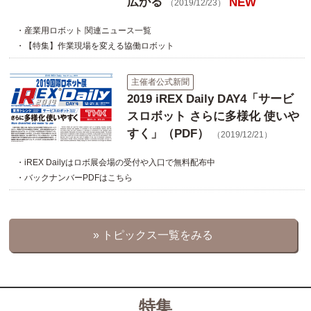
広がる
NEW
（2019/12/23）
・産業用ロボット 関連ニュース一覧
・【特集】作業現場を変える協働ロボット
主催者公式新聞
2019 iREX Daily DAY4「サービ
スロボット さらに多様化 使いや
すく」（PDF）
（2019/12/21）
・iREX Dailyはロボ展会場の受付や入口で無料配布中
・バックナンバーPDFはこちら
» トピックス一覧をみる
特集