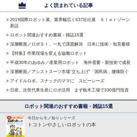
よく読まれている記事
2019国際ロボット展、業界幅広く637社出展 ＳＩｅｒゾーン
新設
ロボット関連おすすめ書籍・雑誌15選
深層断面／ロボＳＩ、一丸で課題解決 日本に技術・知見蓄積
【特集】作業現場を変える協働ロボット
平成30年のあゆみ／産業用ロボット 海外需要・新技術で成長
深層断面／アシストスーツ市場“立ち上げ”「国民病」腰痛防ぐ
アイドルロボ、スナックのママに スピーシーズ
日産、次世代車生産にロボ活用 まず栃木工場で330億円投資
ロボット関連のおすすめ書籍・雑誌15選
今日からモノ知りシリーズ
トコトンやさしいロボットの本