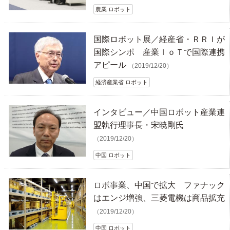
農業 ロボット
国際ロボット展／経産省・ＲＲＩが
国際シンポ 産業ＩｏＴで国際連携
アピール
（2019/12/20）
経済産業省 ロボット
インタビュー／中国ロボット産業連
盟執行理事長・宋暁剛氏
（2019/12/20）
中国 ロボット
ロボ事業、中国で拡大 ファナック
はエンジ増強、三菱電機は商品拡充
（2019/12/20）
中国 ロボット