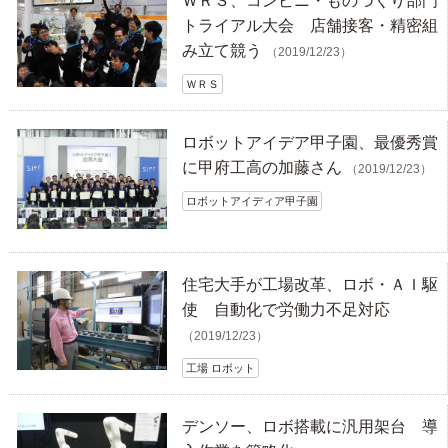
ＷＲＳ、コンビニ・ものづくり部門
トライアル大会 店舗接客・精密組
み立て競う
（2019/12/23）
ＷＲＳ
ロボットアイデア甲子園、最優秀賞
に甲府工高の加藤さん
（2019/12/23）
ロボットアイディア甲子園
住宅大手が工場改革、ロボ・ＡＩ駆
使 自動化で労働力不足対応
（2019/12/23）
工場 ロボット
デンソー、ロボ搭載に汎用架台 導