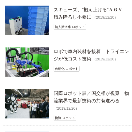
スキューズ、“抱え上げる”ＡＧＶ
積み降ろし不要に
（2019/12/20）
無人搬送車 ロボット
ロボで車内装材を接着 トライエン
ジが低コスト技術
（2019/12/20）
自動化 ロボット
国際ロボット展／国交相が視察 物
流業界で最新技術の共有進める
（2019/12/20）
物流 ロボット