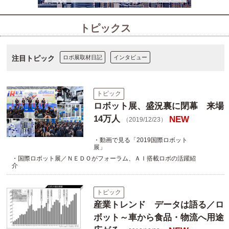
トピックス
注目トピック
ロボ展取材日記
インタビュー
トピック
ロボット展、盛況裏に閉幕 来場
14万人
NEW
（2019/12/23）
・動画で見る「2019国際ロボット
展」
・国際ロボット展／ＮＥＤＯがフォーラム、ＡＩ搭載ロボの活躍紹
介
トピック
産業トレンド データは語る／ロ
ボット～車から食品・物流へ用途