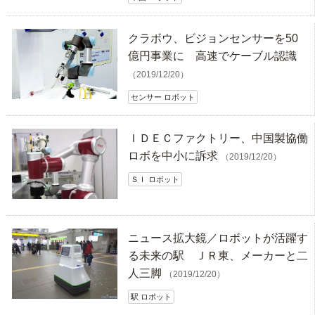
クラボウ、ビジョンセンサーを50
億円事業に 高速でケーブル認識
（2019/12/20）
センサー ロボット
ＩＤＥＣファクトリー、中国製協働
ロボを中小に訴求
（2019/12/20）
ＳＩ ロボット
ニュース拡大鏡／ロボットが活躍す
る未来の駅 ＪＲ東、メーカーと二
人三脚
（2019/12/20）
駅 ロボット