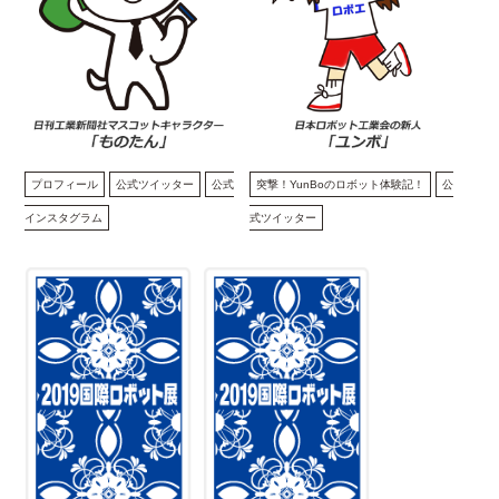
プロフィール
公式ツイッター
公式
突撃！YunBoのロボット体験記！
公
インスタグラム
式ツイッター