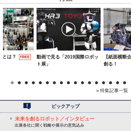
展とは？
動画で見る「2019国際ロボッ
【紙面横断
FREE
ト展」
創る！
» 特集記事一覧
ピックアップ
未来を創るロボット／インタビュー
出展各社に聞く戦略や展示の意気込み