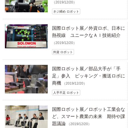
（2019/12/20）
ネジ締め ロボット
国際ロボット展／外資ロボ、日本に
熱視線 ユニークなＡＩ技術紹介
（2019/12/20）
外資 ロボット
国際ロボット展／部品大手が「手
足」参入 ピッキング・搬送ロボに
商機
（2019/12/20）
人手不足 ロボット
国際ロボット展／ロボット工業会な
ど、スマート農業の未来 期待や課
題議論
（2019/12/20）