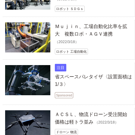
ロボット ＳＤＧｓ
Ｍｕｊｉｎ、工場自動化比率を拡
大 複数ロボ・ＡＧＶ連携
（2022/3/18）
ロボット 工場自動化
注目
省スペースパレタイザ〈設置面積は
1/３〉
Sponsored
ＡＣＳＬ、物流ドローン受注開始
価格は軽トラ並み
（2022/3/18）
ドローン 物流