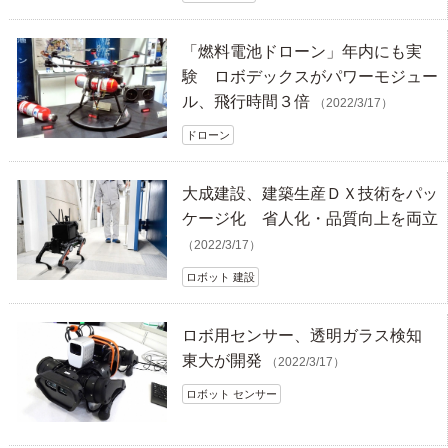
「燃料電池ドローン」年内にも実
験 ロボデックスがパワーモジュー
ル、飛行時間３倍
（2022/3/17）
ドローン
大成建設、建築生産ＤＸ技術をパッ
ケージ化 省人化・品質向上を両立
（2022/3/17）
ロボット 建設
ロボ用センサー、透明ガラス検知
東大が開発
（2022/3/17）
ロボット センサー