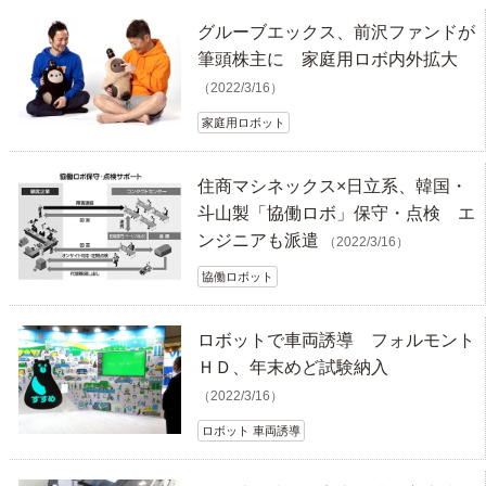
グルーブエックス、前沢ファンドが
筆頭株主に 家庭用ロボ内外拡大
（2022/3/16）
家庭用ロボット
住商マシネックス×日立系、韓国・
斗山製「協働ロボ」保守・点検 エ
ンジニアも派遣
（2022/3/16）
協働ロボット
ロボットで車両誘導 フォルモント
ＨＤ、年末めど試験納入
（2022/3/16）
ロボット 車両誘導