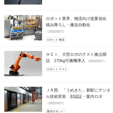
ロボット業界、物流向け提案強化
積み降ろし・搬送自動化
（2022/3/17）
ロボット 物流
ＨＣＩ、大型ロボのテスト拠点開
設 270kg可搬機導入
（2022/3/17）
ロボット テスト
ＪＲ西、「うめきた」新駅にデジタ
ル技術実装 顔認証・案内ロボ
（2022/3/17）
案内ロボット