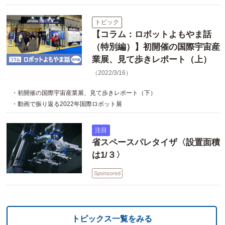
トピック
【コラム：ロボットよもやま話
（特別編）】初開催の国際宇宙産
業展、見て歩きレポート（上）
（2022/3/16）
・初開催の国際宇宙産業展、見て歩きレポート（下）
・動画で振り返る2022年国際ロボット展
注目
省スペースパレタイザ〈設置面積
は1/３〉
Sponsored
トピックス一覧をみる