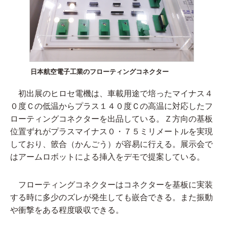
日本航空電子工業のフローティングコネクター
初出展のヒロセ電機は、車載用途で培ったマイナス４
０度Ｃの低温からプラス１４０度Ｃの高温に対応したフ
ローティングコネクターを出品している。Ｚ方向の基板
位置ずれがプラスマイナス０・７５ミリメートルを実現
しており、篏合（かんごう）が容易に行える。展示会で
はアームロボットによる挿入をデモで提案している。
フローティングコネクターはコネクターを基板に実装
する時に多少のズレが発生しても嵌合できる。また振動
や衝撃をある程度吸収できる。