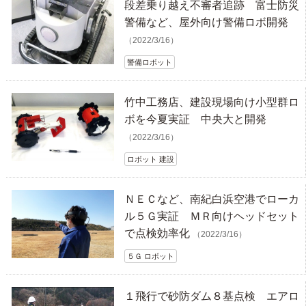
段差乗り越え不審者追跡 富士防災
警備など、屋外向け警備ロボ開発
（2022/3/16）
警備ロボット
竹中工務店、建設現場向け小型群ロ
ボを今夏実証 中央大と開発
（2022/3/16）
ロボット 建設
ＮＥＣなど、南紀白浜空港でローカ
ル５Ｇ実証 ＭＲ向けヘッドセット
で点検効率化
（2022/3/16）
５Ｇ ロボット
１飛行で砂防ダム８基点検 エアロ