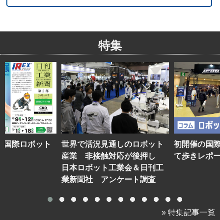
特集
】国際ロボット
世界で活況見通しのロボット
初開催の国
産業 非接触対応が後押し
て歩きレポ
日本ロボット工業会＆日刊工
業新聞社 アンケート調査
» 特集記事一覧