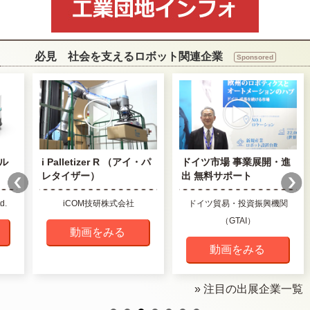
必見 社会を支えるロボット関連企業
Sponsored
ル
i Palletizer R （アイ・パ
ドイツ市場 事業展開・進
レタイザー）
出 無料サポート
d.
iCOM技研株式会社
ドイツ貿易・投資振興機関
（GTAI）
動画をみる
動画をみる
» 注目の出展企業一覧