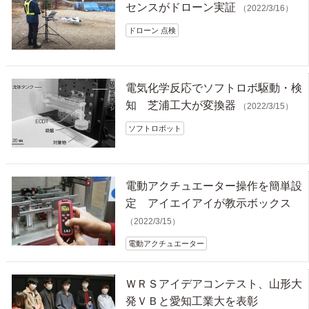
センスがドローン実証
（2022/3/16）
ドローン 点検
電気化学反応でソフトロボ駆動・検
知 芝浦工大が変換器
（2022/3/15）
ソフトロボット
電動アクチュエーター操作を簡単設
定 アイエイアイが教示ボックス
（2022/3/15）
電動アクチュエーター
ＷＲＳアイデアコンテスト、山形大
発ＶＢと愛知工業大を表彰