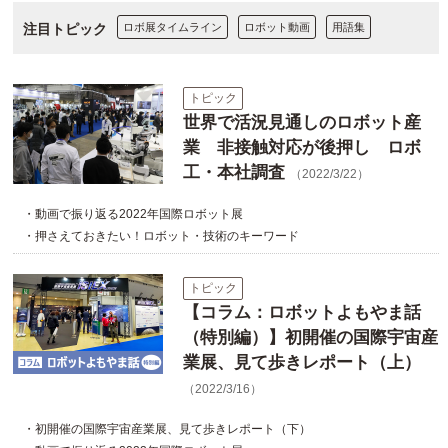
注目トピック
ロボ展タイムライン
ロボット動画
用語集
トピック
世界で活況見通しのロボット産
業 非接触対応が後押し ロボ
工・本社調査
（2022/3/22）
・動画で振り返る2022年国際ロボット展
・押さえておきたい！ロボット・技術のキーワード
トピック
【コラム：ロボットよもやま話
（特別編）】初開催の国際宇宙産
業展、見て歩きレポート（上）
（2022/3/16）
・初開催の国際宇宙産業展、見て歩きレポート（下）