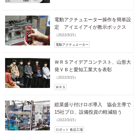
電動アクチュエーター操作を簡単設
定 アイエイアイが教示ボックス
（2022/3/15）
電動アクチュエーター
ＷＲＳアイデアコンテスト、山形大
発ＶＢと愛知工業大を表彰
（2022/3/15）
ＷＲＳ
総菜盛り付けロボ導入 協会主導で
15社プロ、設備投資の軽減狙う
（2022/3/15）
ロボット 食品工場