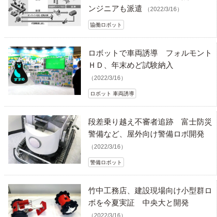
ンジニアも派遣
（2022/3/16）
協働ロボット
ロボットで車両誘導 フォルモント
ＨＤ、年末めど試験納入
（2022/3/16）
ロボット 車両誘導
段差乗り越え不審者追跡 富士防災
警備など、屋外向け警備ロボ開発
（2022/3/16）
警備ロボット
竹中工務店、建設現場向け小型群ロ
ボを今夏実証 中央大と開発
（2022/3/16）