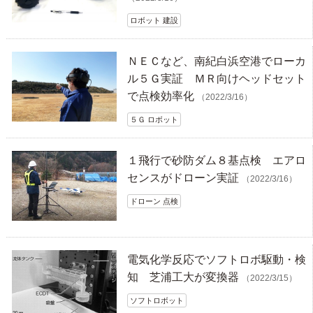
ロボット 建設
ＮＥＣなど、南紀白浜空港でローカ
ル５Ｇ実証 ＭＲ向けヘッドセット
で点検効率化
（2022/3/16）
５Ｇ ロボット
１飛行で砂防ダム８基点検 エアロ
センスがドローン実証
（2022/3/16）
ドローン 点検
電気化学反応でソフトロボ駆動・検
知 芝浦工大が変換器
（2022/3/15）
ソフトロボット