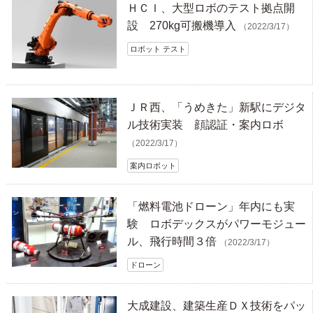
ＨＣＩ、大型ロボのテスト拠点開
設 270kg可搬機導入
（2022/3/17）
ロボット テスト
ＪＲ西、「うめきた」新駅にデジタ
ル技術実装 顔認証・案内ロボ
（2022/3/17）
案内ロボット
「燃料電池ドローン」年内にも実
験 ロボデックスがパワーモジュー
ル、飛行時間３倍
（2022/3/17）
ドローン
大成建設、建築生産ＤＸ技術をパッ