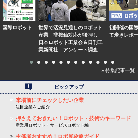
】国際ロボット
世界で活況見通しのロボット
初開催の国
産業 非接触対応が後押し
て歩きレポ
日本ロボット工業会＆日刊工
業新聞社 アンケート調査
» 特集記事一覧
ピックアップ
来場前にチェックしたい企業
注目企業をご紹介
押さえておきたい！ロボット・技術のキーワード
産業用ロボット・サービスロボット編
主催者おすすめ！ロボ展攻略ガイド