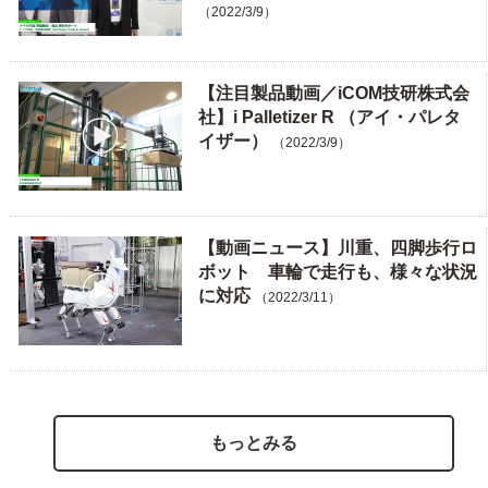
（2022/3/9）
【注目製品動画／iCOM技研株式会
社】i Palletizer R （アイ・パレタ
イザー）
（2022/3/9）
【動画ニュース】川重、四脚歩行ロ
ボット 車輪で走行も、様々な状況
に対応
（2022/3/11）
もっとみる