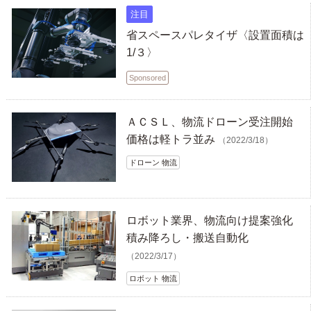
注目
省スペースパレタイザ〈設置面積は
1/３〉
Sponsored
ＡＣＳＬ、物流ドローン受注開始
価格は軽トラ並み
（2022/3/18）
ドローン 物流
ロボット業界、物流向け提案強化
積み降ろし・搬送自動化
（2022/3/17）
ロボット 物流