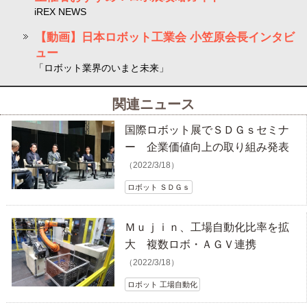
iREX NEWS
【動画】日本ロボット工業会 小笠原会長インタビ
ュー
「ロボット業界のいまと未来」
関連ニュース
国際ロボット展でＳＤＧｓセミナ
ー 企業価値向上の取り組み発表
（2022/3/18）
ロボット ＳＤＧｓ
Ｍｕｊｉｎ、工場自動化比率を拡
大 複数ロボ・ＡＧＶ連携
（2022/3/18）
ロボット 工場自動化