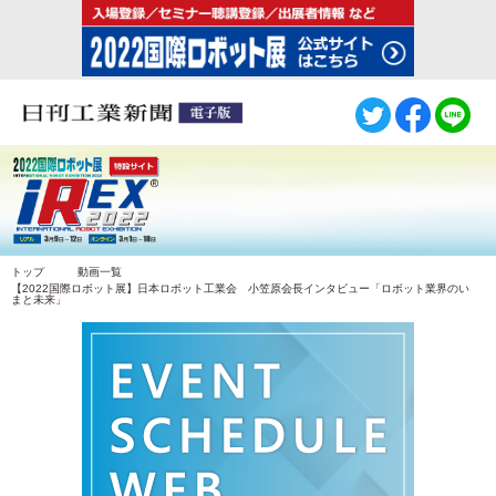
トップ
動画一覧
【2022国際ロボット展】日本ロボット工業会 小笠原会長インタビュー「ロボット業界のい
まと未来」