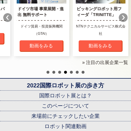
イ・パ
ドイツ市場 事業展開・進
ピッキングロボット用フ
出 無料サポート
ィーダ「TRINITTE」
ドイツ貿易・投資振興機関
NTNテクニカルサービス株式会
（GTAI）
社
動画をみる
動画をみる
» 注目の出展企業一覧
2022国際ロボット展の歩き方
国際ロボット展とは？
このページについて
来場前にチェックしたい企業
ロボット関連動画