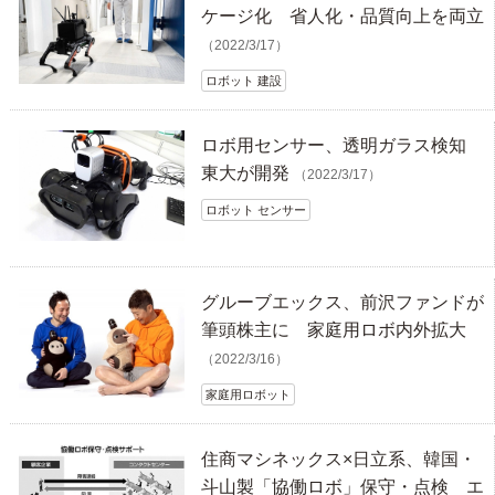
ケージ化 省人化・品質向上を両立
（2022/3/17）
ロボット 建設
ロボ用センサー、透明ガラス検知
東大が開発
（2022/3/17）
ロボット センサー
グルーブエックス、前沢ファンドが
筆頭株主に 家庭用ロボ内外拡大
（2022/3/16）
家庭用ロボット
住商マシネックス×日立系、韓国・
斗山製「協働ロボ」保守・点検 エ