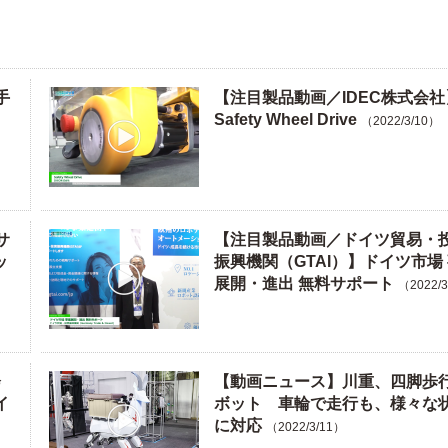
手
【注目製品動画／IDEC株式会社
Safety Wheel Drive
（2022/3/10）
サ
【注目製品動画／ドイツ貿易・
ッ
振興機関（GTAI）】ドイツ市場
展開・進出 無料サポート
（2022/
会
【動画ニュース】川重、四脚歩
イ
ボット 車輪で走行も、様々な
に対応
（2022/3/11）