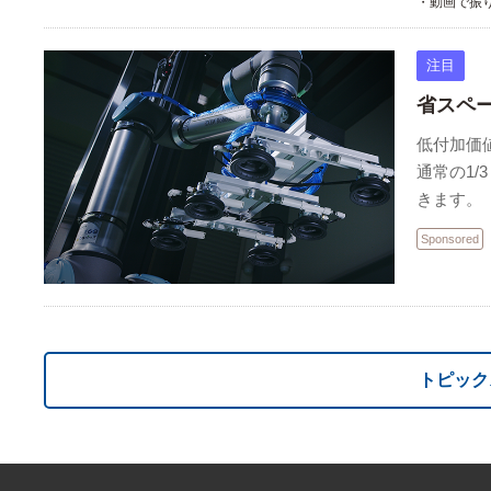
・動画で振り
注目
省スペ
低付加価
通常の1
きます
Sponsored
トピック