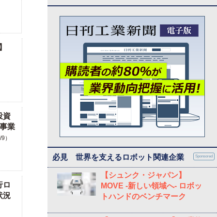
】
投資
 事業
3/9）
必見 世界を支えるロボット関連企業
Sponsored
【シュンク・ジャパン】
行ロ
MOVE -新しい領域へ- ロボッ
状況
トハンドのベンチマーク