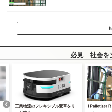
も
必見 社会
工業物流のフレキシブル変革をリ
i Palleti