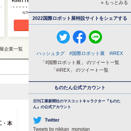
RINITTE」
» もっとみる
ID
NTNテクニカルサービス株式会社
動
2022国際ロボット展特設サイトをシェアする
動画をみる
出展企業一覧
ハッシュタグ #国際ロボット展 #iREX
「#国際ロボット展」 のツイート一覧
「#iREX」 のツイート一覧
ものたん公式アカウント
日刊工業新聞社のマスコットキャラクター『
ものた
ん
』の公式アカウント
Twitter
工・本
Tweets by nikkan_monotan