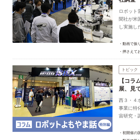
（
ロボット
聞社が米
し実施し
・動画で振り
・押さえて
トピック
【コラ
展、見
西３・４
事業に特
宙研究・
・初開催の