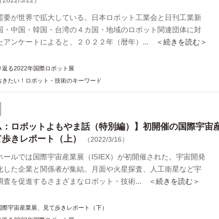
2022/3/22）
需要が世界で拡大している。日本ロボット工業会と日刊工業新
国・中国・韓国・台湾の４カ国・地域のロボット関連団体に対
たアンケートによると、２０２２年（暦年）...
＜続きを読む＞
返る2022年国際ロボット展
おきたい！ロボット・技術のキーワード
ム：ロボットよもやま話（特別編）】初開催の国際宇宙
て歩きレポート（上）
（2022/3/16）
ホールでは国際宇宙産業展（ISIEX）が初開催された。宇宙開発
化した企業と関係者が集結。月面や火星探査、人工衛星など宇
調査を促進するさまざまなロボット・技術...
＜続きを読む＞
国際宇宙産業展、見て歩きレポート（下）