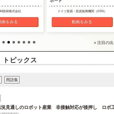
ポート
COM技研株式会社
ドイツ貿易・投資振興機関（GTAI）
動画をみる
動画をみる
» 注目の
トピックス
画
用語集
活況見通しのロボット産業 非接触対応が後押し ロボ