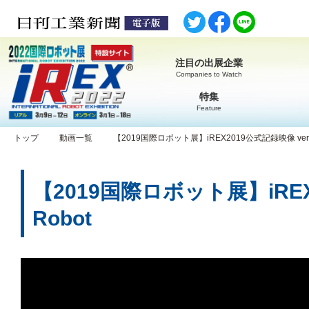
注目の出展企業
Companies to Watch
特集
Feature
トップ
動画一覧
【2019国際ロボット展】iREX2019公式記録映像 ver.Ind
【2019国際ロボット展】iREX20
Robot