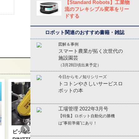
【Standard Robots】工業物
流のフレキシブル変革をリー
ドする
ロボット関連のおすすめ書籍・雑誌
図解＆事例
スマート農業が拓く次世代の
施設園芸
（3月28日頃出来予定）
今日からモノ知りシリーズ
トコトンやさしいサービスロ
ボットの本
工場管理 2022年3月号
【特集】ロボット自動化の勝機
は“事前準備”にあり！
ピッキングロボット用フィーダ「T
Safety Wheel D