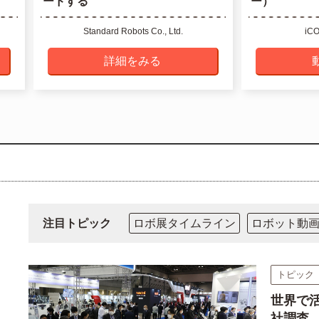
ードする
ー）
Standard Robots Co., Ltd.
i
詳細をみる
注目トピック
ロボ展タイムライン
ロボット動
トピック
世界で
社調査