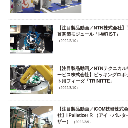
【注目製品動画／NTN株式会社】
首関節モジュール「i-WRIST」
（2022/3/10）
【注目製品動画／NTNテクニカル
ービス株式会社】ピッキングロボ
ト用フィーダ「TRINITTE」
（2022/3/10）
【注目製品動画／iCOM技研株式
社】i Palletizer R （アイ・パレタ
ザー）
（2022/3/9）