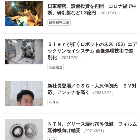
日東精密、設備投資を再開 コロナ禍で中
断、研削盤など1.3億円
（2021/3/31）
日東精密工業
ＳＩｅｒが拓くロボットの未来（53）エデ
ックリンセイシステム 画像処理技術で差
別化
（2021/3/31）
部品搬送
新社長登場／ＯＳＧ・大沢伸朗氏 ＥＶ対
応、アンテナを高く
（2021/3/31）
ＯＳＧ
ＮＴＮ、グリース漏れ70％低減 フィルム
延伸機向け軸受
（2021/3/31）