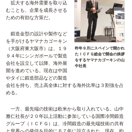
拡大する海外需要を取り込
むことも、企業を成長させる
ための有効な方策だ。
鍛造金型の設計や製作など
を手がけるヤマナカゴーキン
（大阪府東大阪市）は、１９
昨年９月にスペインで開かれ
たＩＣＦＧ総会で開会の挨拶
９４年にシンガポールで製造
をするヤマナカゴーキンの山
会社を設立して以降、海外展
中社長
開を進めている。現在は中国
やタイに鍛造部品などの製造
会社を持ち、売上高全体に対する海外比率は３割強を占
める。
一方、最先端の技術は欧米から取り入れている。山中
雅仁社長が２０年以上活動に参加している国際冷間鍛造
グループ（ＩＣＦＧ）は、冷間鍛造の最先端技術の共有
と世界への発信を目的に６７年に設立された。現在、約