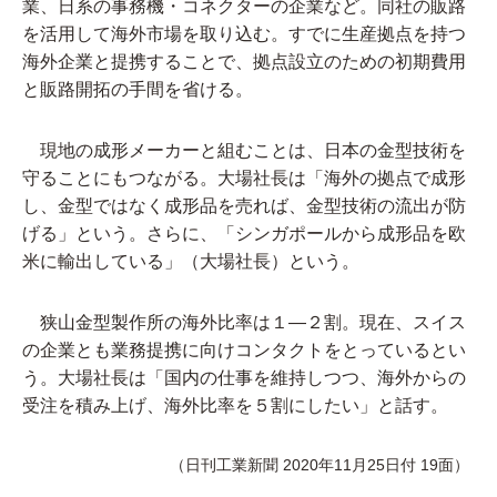
業、日系の事務機・コネクターの企業など。同社の販路
を活用して海外市場を取り込む。すでに生産拠点を持つ
海外企業と提携することで、拠点設立のための初期費用
と販路開拓の手間を省ける。
現地の成形メーカーと組むことは、日本の金型技術を
守ることにもつながる。大場社長は「海外の拠点で成形
し、金型ではなく成形品を売れば、金型技術の流出が防
げる」という。さらに、「シンガポールから成形品を欧
米に輸出している」（大場社長）という。
狭山金型製作所の海外比率は１―２割。現在、スイス
の企業とも業務提携に向けコンタクトをとっているとい
う。大場社長は「国内の仕事を維持しつつ、海外からの
受注を積み上げ、海外比率を５割にしたい」と話す。
（日刊工業新聞 2020年11月25日付 19面）