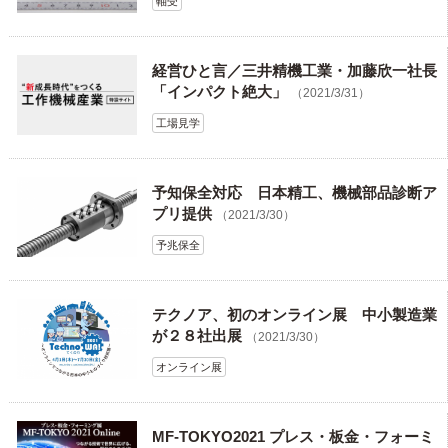
軸受
経営ひと言／三井精機工業・加藤欣一社長
「インパクト絶大」
（2021/3/31）
工場見学
予知保全対応 日本精工、機械部品診断ア
プリ提供
（2021/3/30）
予兆保全
テクノア、初のオンライン展 中小製造業
が２８社出展
（2021/3/30）
オンライン展
MF-TOKYO2021 プレス・板金・フォーミ