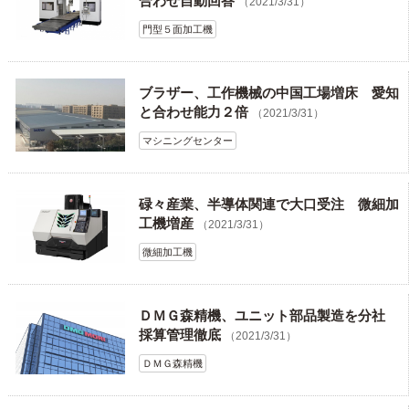
合わせ自動回答
（2021/3/31）
門型５面加工機
ブラザー、工作機械の中国工場増床 愛知
と合わせ能力２倍
（2021/3/31）
マシニングセンター
碌々産業、半導体関連で大口受注 微細加
工機増産
（2021/3/31）
微細加工機
ＤＭＧ森精機、ユニット部品製造を分社
採算管理徹底
（2021/3/31）
ＤＭＧ森精機