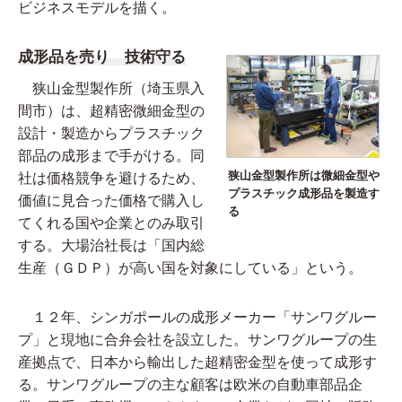
ビジネスモデルを描く。
成形品を売り 技術守る
狭山金型製作所（埼玉県入
間市）は、超精密微細金型の
設計・製造からプラスチック
部品の成形まで手がける。同
狭山金型製作所は微細金型や
社は価格競争を避けるため、
プラスチック成形品を製造す
価値に見合った価格で購入し
る
てくれる国や企業とのみ取引
する。大場治社長は「国内総
生産（ＧＤＰ）が高い国を対象にしている」という。
１２年、シンガポールの成形メーカー「サンワグルー
プ」と現地に合弁会社を設立した。サンワグループの生
産拠点で、日本から輸出した超精密金型を使って成形す
る。サンワグループの主な顧客は欧米の自動車部品企