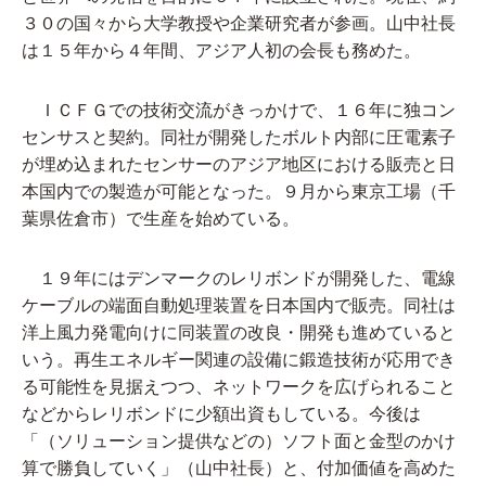
３０の国々から大学教授や企業研究者が参画。山中社長
は１５年から４年間、アジア人初の会長も務めた。
ＩＣＦＧでの技術交流がきっかけで、１６年に独コン
センサスと契約。同社が開発したボルト内部に圧電素子
が埋め込まれたセンサーのアジア地区における販売と日
本国内での製造が可能となった。９月から東京工場（千
葉県佐倉市）で生産を始めている。
１９年にはデンマークのレリボンドが開発した、電線
ケーブルの端面自動処理装置を日本国内で販売。同社は
洋上風力発電向けに同装置の改良・開発も進めていると
いう。再生エネルギー関連の設備に鍛造技術が応用でき
る可能性を見据えつつ、ネットワークを広げられること
などからレリボンドに少額出資もしている。今後は
「（ソリューション提供などの）ソフト面と金型のかけ
算で勝負していく」（山中社長）と、付加価値を高めた