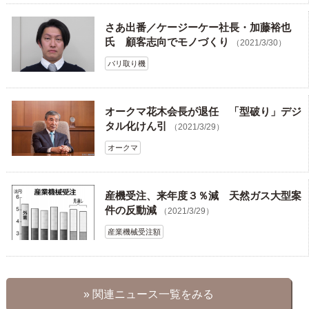
さあ出番／ケージーケー社長・加藤裕也
氏 顧客志向でモノづくり
（2021/3/30）
バリ取り機
オークマ花木会長が退任 「型破り」デジ
タル化けん引
（2021/3/29）
オークマ
産機受注、来年度３％減 天然ガス大型案
件の反動減
（2021/3/29）
産業機械受注額
» 関連ニュース一覧をみる