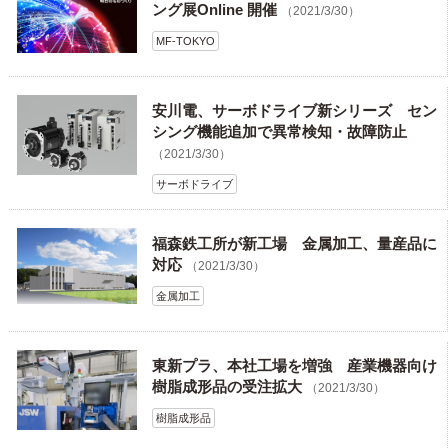
ング展Online 開催
（2021/3/30）
MF-TOKYO
安川電、サーボドライブ新シリーズ セン
シング機能追加で異常検知・故障防止
（2021/3/30）
サーボドライブ
福森鉄工所が新工場 金属加工、量産品に
対応
（2021/3/30）
金属加工
東新プラ、本社工場を増強 産業機器向け
樹脂成形品の受注拡大
（2021/3/30）
樹脂成形品