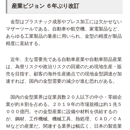
産業ビジョン ６年ぶり改訂
金型はプラスチック成形やプレス加工には欠かせない
マザーツールである。自動車や航空機、家電製品など、
あらゆる工業製品の量産に用いられ、金型の精度が製品
精度に直結する。
近年、主な需要先である自動車産業や自動車部品産業
は、為替リスクや政治リスクの回避のため現地生産・販
売を目指す。顧客の海外生産拠点での現地金型調達が加
速すれば、国内の金型需要の減少が進む恐れがある。
国内の金型業界は従業員数２０人以下の中小・零細企
業が約８割を占める。２０１９年の市場規模は約１兆５
０００億円。その金型産業に設備や材料を供給するの
が、鋼材、工作機械、機械工具、熱処理、ＣＡＤ／ＣＡ
Ｍなどの産業だ。関連する業界は幅広く、日本の製造業