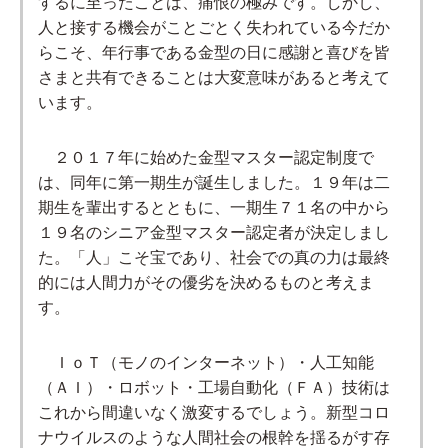
するに至ったことは、痛恨の極みです。しかし、
人と接する機会がことごとく失われている今だか
らこそ、年行事である金型の日に感謝と喜びを皆
さまと共有できることは大変意味があると考えて
います。
２０１７年に始めた金型マスター認定制度で
は、同年に第一期生が誕生しました。１９年は二
期生を輩出するとともに、一期生７１名の中から
１９名のシニア金型マスター認定者が決定しまし
た。「人」こそ宝であり、社会での真の力は最終
的には人間力がその優劣を決めるものと考えま
す。
ＩｏＴ（モノのインターネット）・人工知能
（ＡＩ）・ロボット・工場自動化（ＦＡ）技術は
これから間違いなく激変するでしょう。新型コロ
ナウイルスのような人間社会の根幹を揺るがす存