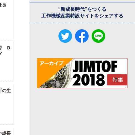
社長
“新成長時代”をつくる
工作機械産業特設サイトをシェアする
習 Ｄ
グ
所の生
で成長