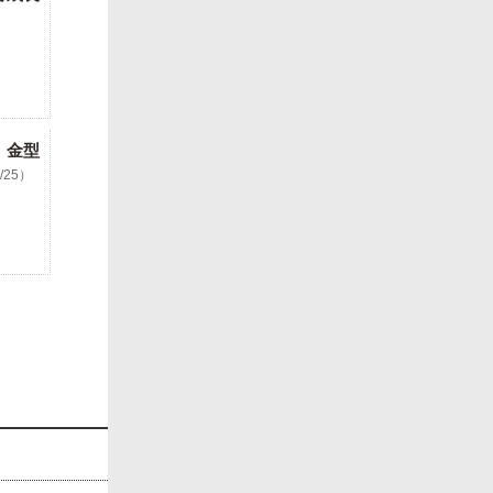
 金型
3/25）