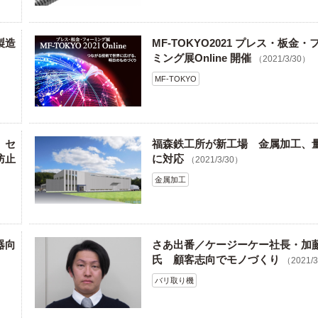
製造
MF-TOKYO2021 プレス・板金・
ミング展Online 開催
（2021/3/30）
MF-TOKYO
 セ
福森鉄工所が新工場 金属加工、
防止
に対応
（2021/3/30）
金属加工
器向
さあ出番／ケージーケー社長・加
氏 顧客志向でモノづくり
（2021/
バリ取り機