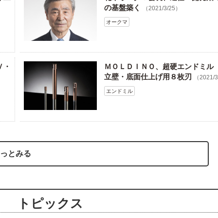
の基盤築く
（2021/3/25）
オークマ
Ｖ・
ＭＯＬＤＩＮＯ、超硬エンドミル
立壁・底面仕上げ用８枚刃
（2021/
エンドミル
っとみる
トピックス