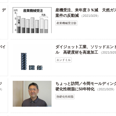
」デ
産機受注、来年度３％減 天然ガ
案件の反動減
（2021/3/29）
産業機械受注額
バイ
ダイジェット工業、ソリッドエン
ル 高硬度材を高速加工
（2021/3/2
エンドミル
ロジ
ちょっと訪問／今岡モールディン
硬化性樹脂に50年特化
29）
（2021/3/29
熱硬化性樹脂