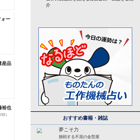
介
フォー
量産品
藤裕也
3/30）
おすすめ書籍・雑誌
夢こそ力
挑戦する不屈の金型屋