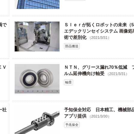
禍で
ＳＩｅｒが拓くロボットの未来（5
エデックリンセイシステム 画像処
）
術で差別化
（2021/3/31）
部品搬送
ＥＶ
ＮＴＮ、グリース漏れ70％低減 
ルム延伸機向け軸受
（2021/3/31）
軸受
一社
予知保全対応 日本精工、機械部
アプリ提供
（2021/3/30）
予兆保全