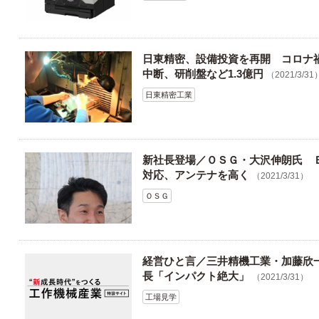
日東精密、設備投資を再開 コロナ
中断、研削盤など1.3億円
（2021/3/31
日東精密工業
新社長登場／ＯＳＧ・大沢伸朗氏 
対応、アンテナを高く
（2021/3/31）
ＯＳＧ
経営ひと言／三井精機工業・加藤欣
長「インパクト絶大」
（2021/3/31）
工場見学