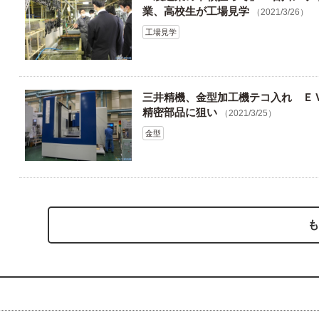
業、高校生が工場見学
（2021/3/26）
工場見学
三井精機、金型加工機テコ入れ Ｅ
精密部品に狙い
（2021/3/25）
金型
も