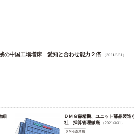
械の中国工場増床 愛知と合わせ能力２倍
（2021/3/31）
微細
ＤＭＧ森精機、ユニット部品製造
社 採算管理徹底
（2021/3/31）
ＤＭＧ森精機