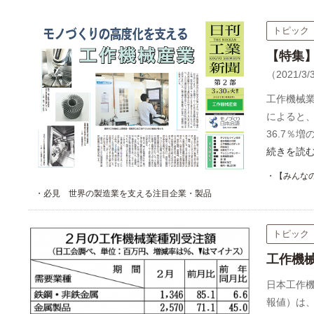
トピック
【特集
（2021/3/
工作機械
によると、
36.7％増
続きを読
・【みんな
・必見 世界の製造業を支える注目企業・製品
トピック
工作機
日本工作
報値）は