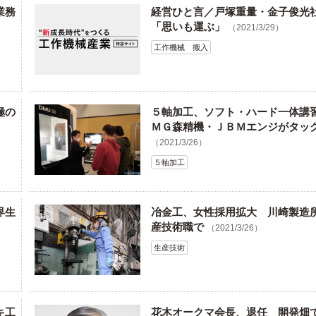
業務
経営ひと言／戸塚重量・金子俊光
「思いも運ぶ」
（2021/3/29）
工作機械 搬入
極の
５軸加工、ソフト・ハード一体講
ＭＧ森精機・ＪＢＭエンジがタッ
（2021/3/26）
５軸加工
界生
冶金工、女性採用拡大 川崎製造
産技術職で
（2021/3/26）
生産技術
キ工
花木オークマ会長、退任 開発畑