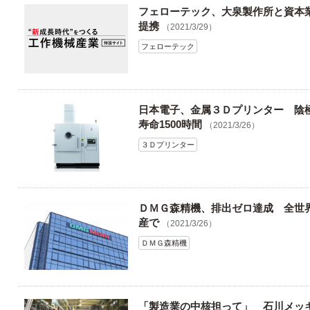
フェローテック、大泉製作所と資本
提携
（2021/3/29）
フェローテック
日本電子、金属３Ｄプリンター 陰
寿命1500時間
（2021/3/26）
３Ｄプリンター
ＤＭＧ森精機、排出ゼロ達成 全世
産で
（2021/3/26）
ＤＭＧ森精機
「製造業の中核担って」 石川メッ