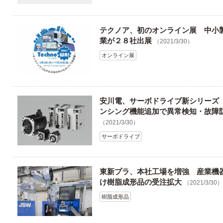
テクノア、初のオンライン展 中小
業が２８社出展
（2021/3/30）
オンライン展
安川電、サーボドライブ新シリーズ
ンシング機能追加で異常検知・故障
（2021/3/30）
サーボドライブ
東新プラ、本社工場を増強 産業機
け樹脂成形品の受注拡大
（2021/3/30）
樹脂成形品