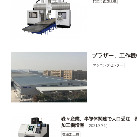
門型５面加工機
ブラザー、工作機
マシニングセンター
碌々産業、半導体関連で大口受注 
加工機増産
（2021/3/31）
微細加工機