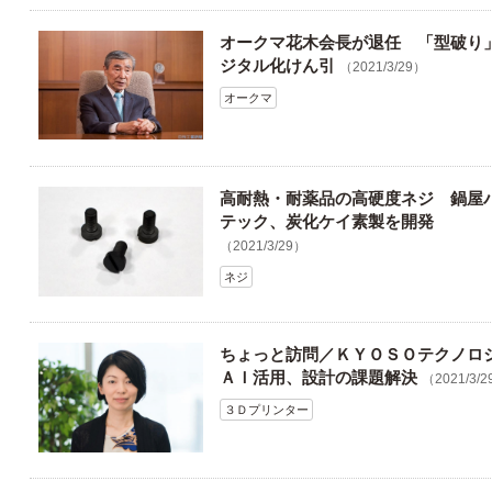
オークマ花木会長が退任 「型破り
ジタル化けん引
（2021/3/29）
オークマ
高耐熱・耐薬品の高硬度ネジ 鍋屋
テック、炭化ケイ素製を開発
（2021/3/29）
ネジ
ちょっと訪問／ＫＹＯＳＯテクノ
ＡＩ活用、設計の課題解決
（2021/3/
３Ｄプリンター