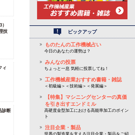
3）
理技
ピックアップ
ものたんの工作機械占い
今日のあなたの運勢は？
みんなの投票
フィ
ちょっと一息 気軽に投票してね！
工作機械産業おすすめ書籍・雑誌
＜初級編＞＜技術編＞＜発展編＞
【特集】マシニングセンターの真価
を引き出すエンドミル
品診断
高硬度金型加工における高能率加工のポイン
ト
注目企業・製品
世界の製造業を支える注目企業・製品をご紹