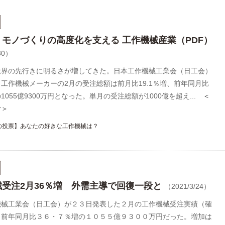
】モノづくりの高度化を支える 工作機械産業（PDF）
30）
業界の先行きに明るさが増してきた。日本工作機械工業会（日工会）
工作機械メーカーの2月の受注総額は前月比19.1％増、前年同月比
の1055億9300万円となった。単月の受注総額が1000億を超え...
＜
む＞
の投票】あなたの好きな工作機械は？
械受注2月36％増 外需主導で回復一段と
（2021/3/24）
機械工業会（日工会）が２３日発表した２月の工作機械受注実績（確
、前年同月比３６・７％増の１０５５億９３００万円だった。増加は