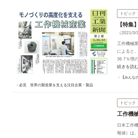
トピック
【特集
（2021/3/
工作機械
によると、
36.7％増
続きを読
・【みんな
・必見 世界の製造業を支える注目企業・製品
トピック
工作機
日本工作
報値）は