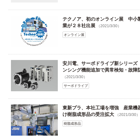
テクノア、初のオンライン展 中小
業が２８社出展
（2021/3/30）
オンライン展
安川電、サーボドライブ新シリーズ
ンシング機能追加で異常検知・故障
（2021/3/30）
サーボドライブ
東新プラ、本社工場を増強 産業機
け樹脂成形品の受注拡大
（2021/3/30）
樹脂成形品