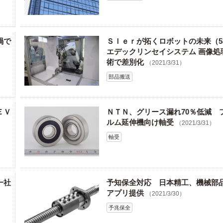
禍で
ＳＩｅｒが拓くロボットの未来（5
エデックリンセイシステム 画像処
）
術で差別化
（2021/3/31）
部品搬送
ＥＶ
ＮＴＮ、グリース漏れ70％低減 
ルム延伸機向け軸受
（2021/3/31）
軸受
一社
予知保全対応 日本精工、機械部
アプリ提供
（2021/3/30）
予兆保全