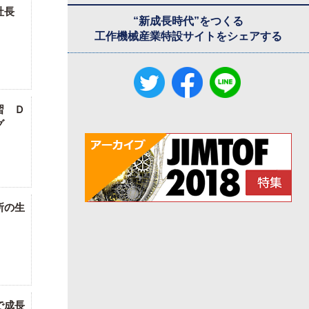
社長
“新成長時代”をつくる
工作機械産業特設サイトをシェアする
習 Ｄ
グ
所の生
で成長