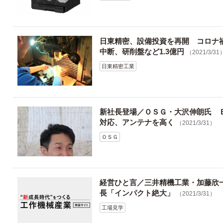
日東精密、設備投資を再開 コロナ
中断、研削盤など1.3億円
（2021/3/31
日東精密工業
新社長登場／ＯＳＧ・大沢伸朗氏 
対応、アンテナを高く
（2021/3/31）
ＯＳＧ
経営ひと言／三井精機工業・加藤欣
長「インパクト絶大」
（2021/3/31）
工場見学