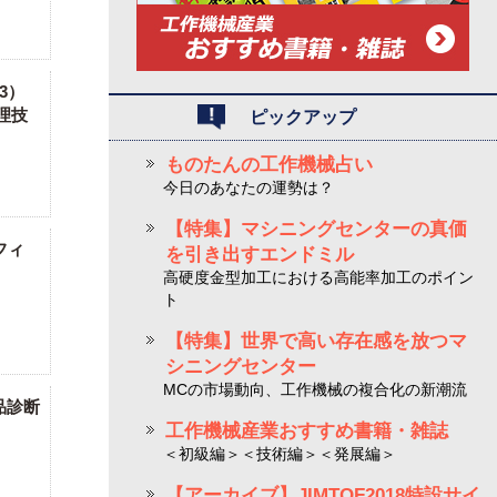
3）
理技
ピックアップ
ものたんの工作機械占い
今日のあなたの運勢は？
【特集】マシニングセンターの真価
フィ
を引き出すエンドミル
高硬度金型加工における高能率加工のポイン
ト
【特集】世界で高い存在感を放つマ
シニングセンター
MCの市場動向、工作機械の複合化の新潮流
品診断
工作機械産業おすすめ書籍・雑誌
＜初級編＞＜技術編＞＜発展編＞
【アーカイブ】JIMTOF2018特設サイ