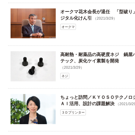
オークマ花木会長が退任 「型破り
ジタル化けん引
（2021/3/29）
オークマ
高耐熱・耐薬品の高硬度ネジ 鍋屋
テック、炭化ケイ素製を開発
（2021/3/29）
ネジ
ちょっと訪問／ＫＹＯＳＯテクノ
ＡＩ活用、設計の課題解決
（2021/3/
３Ｄプリンター