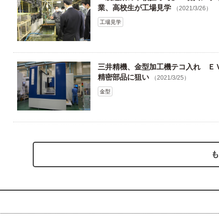
業、高校生が工場見学
（2021/3/26）
工場見学
三井精機、金型加工機テコ入れ Ｅ
精密部品に狙い
（2021/3/25）
金型
も