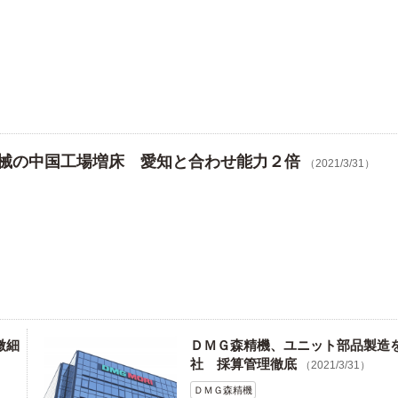
械の中国工場増床 愛知と合わせ能力２倍
（2021/3/31）
微細
ＤＭＧ森精機、ユニット部品製造
社 採算管理徹底
（2021/3/31）
ＤＭＧ森精機