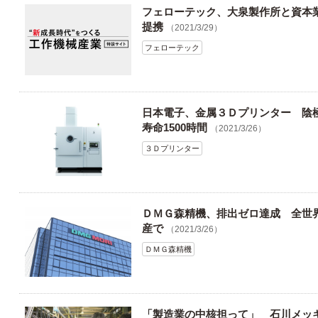
フェローテック、大泉製作所と資本
提携
（2021/3/29）
フェローテック
日本電子、金属３Ｄプリンター 陰
寿命1500時間
（2021/3/26）
３Ｄプリンター
ＤＭＧ森精機、排出ゼロ達成 全世
産で
（2021/3/26）
ＤＭＧ森精機
「製造業の中核担って」 石川メッ