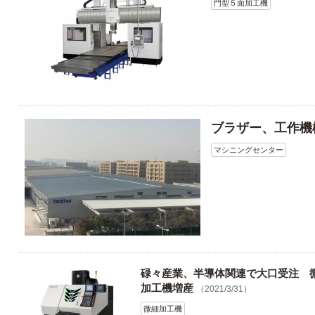
門型５面加工機
ブラザー、工作機
マシニングセンター
碌々産業、半導体関連で大口受注 
加工機増産
（2021/3/31）
微細加工機