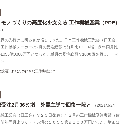
】モノづくりの高度化を支える 工作機械産業（PDF）
30）
業界の先行きに明るさが増してきた。日本工作機械工業会（日工会）
工作機械メーカーの2月の受注総額は前月比19.1％増、前年同月比
の1055億9300万円となった。単月の受注総額が1000億を超え...
＜
む＞
の投票】あなたの好きな工作機械は？
械受注2月36％増 外需主導で回復一段と
（2021/3/24）
機械工業会（日工会）が２３日発表した２月の工作機械受注実績（確
、前年同月比３６・７％増の１０５５億９３００万円だった。増加は