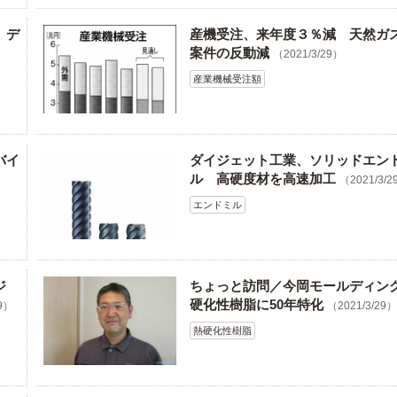
」デ
産機受注、来年度３％減 天然ガ
案件の反動減
（2021/3/29）
産業機械受注額
バイ
ダイジェット工業、ソリッドエン
ル 高硬度材を高速加工
（2021/3/2
エンドミル
ロジ
ちょっと訪問／今岡モールディン
硬化性樹脂に50年特化
29）
（2021/3/29
熱硬化性樹脂