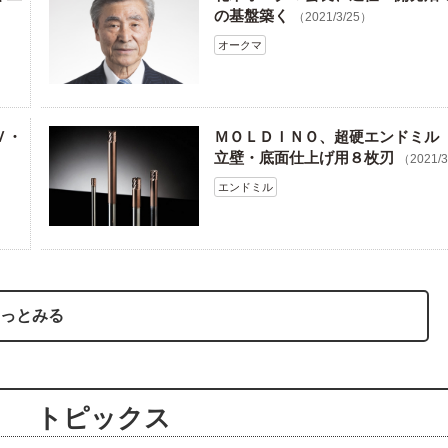
の基盤築く
（2021/3/25）
オークマ
Ｖ・
ＭＯＬＤＩＮＯ、超硬エンドミル
立壁・底面仕上げ用８枚刃
（2021/
エンドミル
っとみる
トピックス