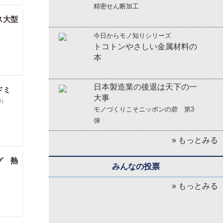
精密せん断加工
ス大型
今日からモノ知りシリーズ
トコトンやさしい金属材料の
本
日本製造業の後退は天下の一
ドミ
大事
9）
モノづくりこそニッポンの砦 第3
弾
» もっとみる
グ 熱
みんなの投票
）
» もっとみる