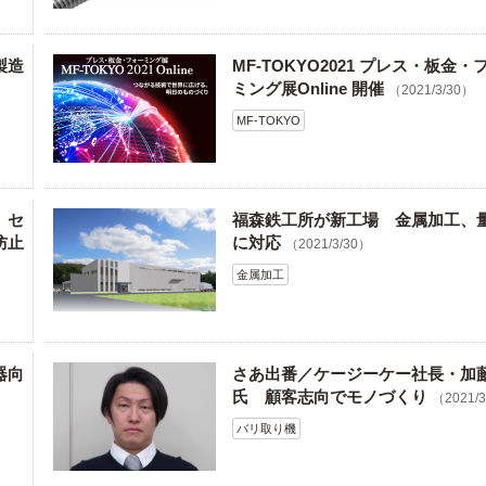
製造
MF-TOKYO2021 プレス・板金・
ミング展Online 開催
（2021/3/30）
MF-TOKYO
 セ
福森鉄工所が新工場 金属加工、
防止
に対応
（2021/3/30）
金属加工
器向
さあ出番／ケージーケー社長・加
氏 顧客志向でモノづくり
（2021/
バリ取り機