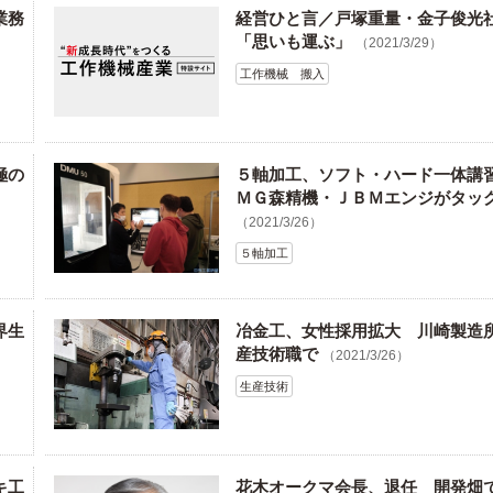
業務
経営ひと言／戸塚重量・金子俊光
「思いも運ぶ」
（2021/3/29）
工作機械 搬入
極の
５軸加工、ソフト・ハード一体講
ＭＧ森精機・ＪＢＭエンジがタッ
（2021/3/26）
５軸加工
界生
冶金工、女性採用拡大 川崎製造
産技術職で
（2021/3/26）
生産技術
キ工
花木オークマ会長、退任 開発畑