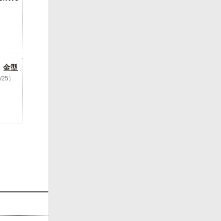
 金型
3/25）