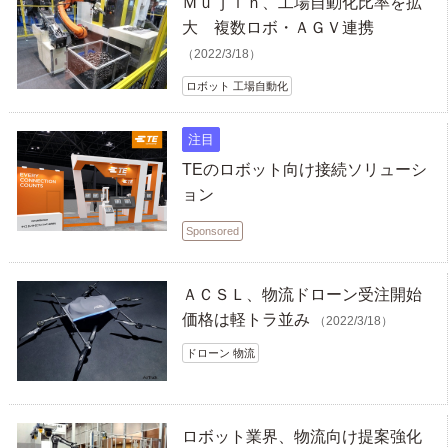
Ｍｕｊｉｎ、工場自動化比率を拡
大 複数ロボ・ＡＧＶ連携
（2022/3/18）
ロボット 工場自動化
注目
TEのロボット向け接続ソリューシ
ョン
Sponsored
ＡＣＳＬ、物流ドローン受注開始
価格は軽トラ並み
（2022/3/18）
ドローン 物流
ロボット業界、物流向け提案強化