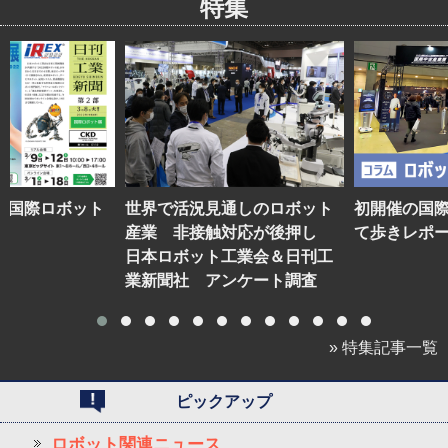
特集
】国際ロボット
世界で活況見通しのロボット
初開催の国
産業 非接触対応が後押し
て歩きレポ
日本ロボット工業会＆日刊工
業新聞社 アンケート調査
» 特集記事一覧
ピックアップ
ロボット関連ニュース