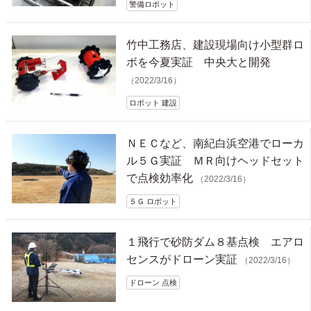
警備ロボット
竹中工務店、建設現場向け小型群ロ
ボを今夏実証 中央大と開発
（2022/3/16）
ロボット 建設
ＮＥＣなど、南紀白浜空港でローカ
ル５Ｇ実証 ＭＲ向けヘッドセット
で点検効率化
（2022/3/16）
５Ｇ ロボット
１飛行で砂防ダム８基点検 エアロ
センスがドローン実証
（2022/3/16）
ドローン 点検