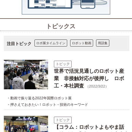
トピックス
注目トピック
ロボ展タイムライン
ロボット動画
用語集
トピック
世界で活況見通しのロボット産
業 非接触対応が後押し ロボ
工・本社調査
（2022/3/22）
・動画で振り返る2022年国際ロボット展
・押さえておきたい！ロボット・技術のキーワード
トピック
【コラム：ロボットよもやま話