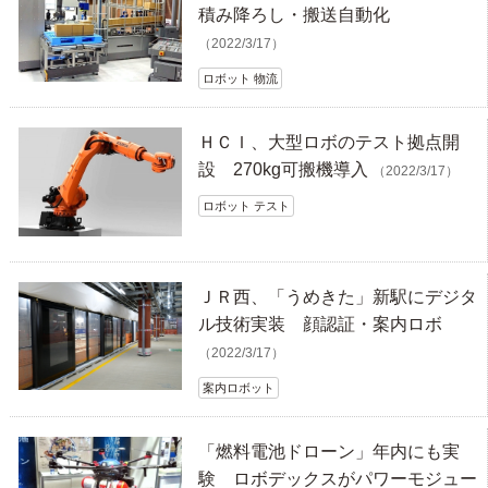
積み降ろし・搬送自動化
（2022/3/17）
ロボット 物流
ＨＣＩ、大型ロボのテスト拠点開
設 270kg可搬機導入
（2022/3/17）
ロボット テスト
ＪＲ西、「うめきた」新駅にデジタ
ル技術実装 顔認証・案内ロボ
（2022/3/17）
案内ロボット
「燃料電池ドローン」年内にも実
験 ロボデックスがパワーモジュー