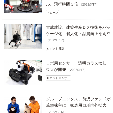
ル、飛行時間３倍
（2022/3/17）
ドローン
大成建設、建築生産ＤＸ技術をパッ
ケージ化 省人化・品質向上を両立
（2022/3/17）
ロボット 建設
ロボ用センサー、透明ガラス検知
東大が開発
（2022/3/17）
ロボット センサー
グルーブエックス、前沢ファンドが
筆頭株主に 家庭用ロボ内外拡大
（2022/3/16）