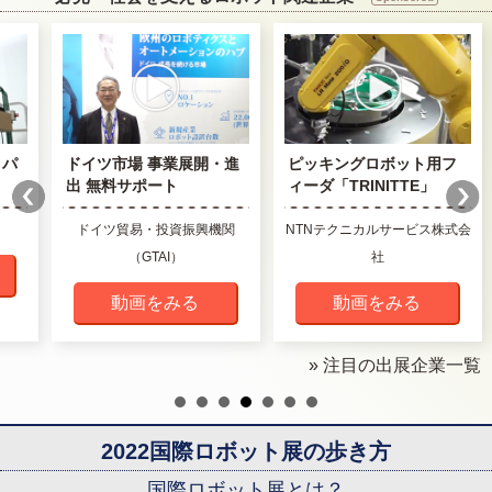
イ・パ
ドイツ市場 事業展開・進
ピッキングロボット用フ
出 無料サポート
ィーダ「TRINITTE」
ドイツ貿易・投資振興機関
NTNテクニカルサービス株式会
（GTAI）
社
動画をみる
動画をみる
» 注目の出展企業一覧
2022国際ロボット展の歩き方
国際ロボット展とは？