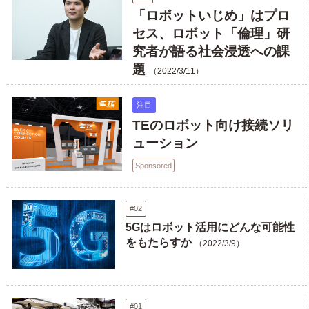
「ロボットいじめ」はプロ
セス、ロボット「倫理」研
究者が語る社会浸透への課
題
（2022/3/11）
注目
TEのロボット向け接続ソリ
ューション
Sponsored
#02
5Gはロボット活用にどんな可能性
をもたらすか
（2022/3/9）
#01