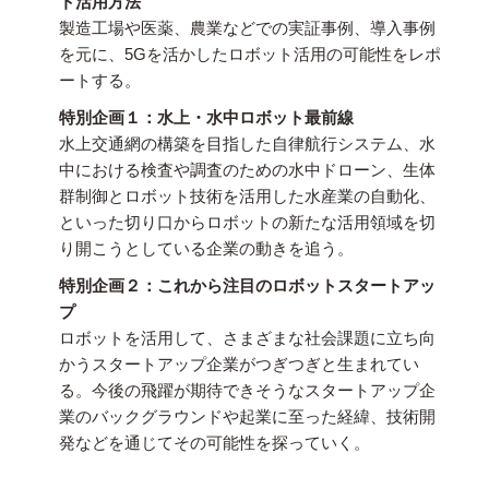
ト活用方法
製造工場や医薬、農業などでの実証事例、導入事例
を元に、5Gを活かしたロボット活用の可能性をレポ
ートする。
特別企画１：水上・水中ロボット最前線
水上交通網の構築を目指した自律航行システム、水
中における検査や調査のための水中ドローン、生体
群制御とロボット技術を活用した水産業の自動化、
といった切り口からロボットの新たな活用領域を切
り開こうとしている企業の動きを追う。
特別企画２：これから注目のロボットスタートアッ
プ
ロボットを活用して、さまざまな社会課題に立ち向
かうスタートアップ企業がつぎつぎと生まれてい
る。今後の飛躍が期待できそうなスタートアップ企
業のバックグラウンドや起業に至った経緯、技術開
発などを通じてその可能性を探っていく。