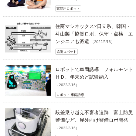
家庭用ロボット
住商マシネックス×日立系、韓国・
斗山製「協働ロボ」保守・点検 エ
ンジニアも派遣
（2022/3/16）
協働ロボット
ロボットで車両誘導 フォルモント
ＨＤ、年末めど試験納入
（2022/3/16）
ロボット 車両誘導
段差乗り越え不審者追跡 富士防災
警備など、屋外向け警備ロボ開発
（2022/3/16）