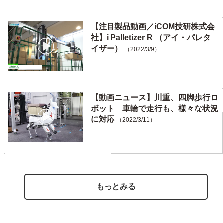
【注目製品動画／iCOM技研株式会
社】i Palletizer R （アイ・パレタ
イザー）
（2022/3/9）
【動画ニュース】川重、四脚歩行ロ
ボット 車輪で走行も、様々な状況
に対応
（2022/3/11）
もっとみる