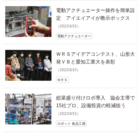
電動アクチュエーター操作を簡単設
定 アイエイアイが教示ボックス
（2022/3/15）
電動アクチュエーター
ＷＲＳアイデアコンテスト、山形大
発ＶＢと愛知工業大を表彰
（2022/3/15）
ＷＲＳ
総菜盛り付けロボ導入 協会主導で
15社プロ、設備投資の軽減狙う
（2022/3/15）
ロボット 食品工場