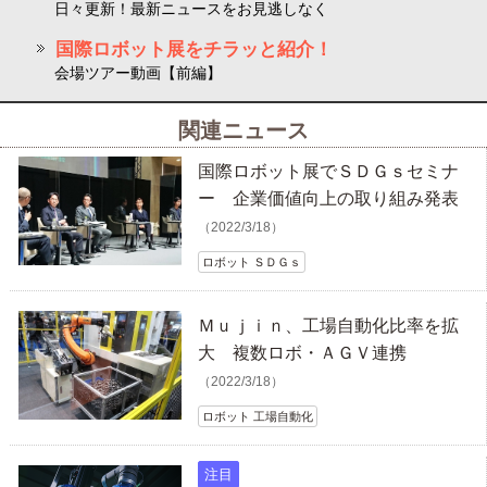
日々更新！最新ニュースをお見逃しなく
国際ロボット展をチラッと紹介！
会場ツアー動画【前編】
関連ニュース
国際ロボット展でＳＤＧｓセミナ
ー 企業価値向上の取り組み発表
（2022/3/18）
ロボット ＳＤＧｓ
Ｍｕｊｉｎ、工場自動化比率を拡
大 複数ロボ・ＡＧＶ連携
（2022/3/18）
ロボット 工場自動化
注目