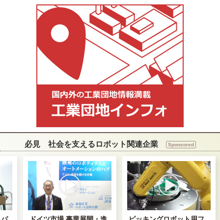
必見 社会を支えるロボット関連企業
Sponsored
イ・パ
ドイツ市場 事業展開・進
ピッキングロボット用フ