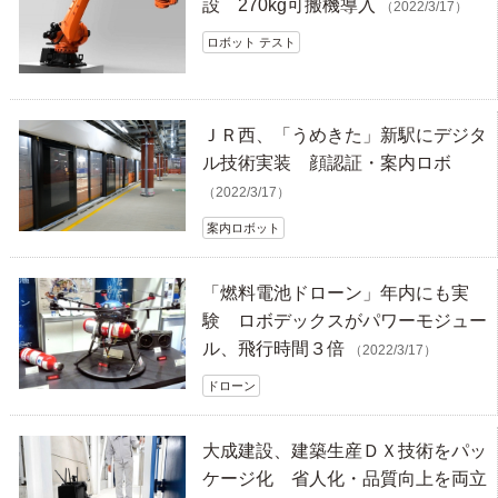
設 270kg可搬機導入
（2022/3/17）
ロボット テスト
ＪＲ西、「うめきた」新駅にデジタ
ル技術実装 顔認証・案内ロボ
（2022/3/17）
案内ロボット
「燃料電池ドローン」年内にも実
験 ロボデックスがパワーモジュー
ル、飛行時間３倍
（2022/3/17）
ドローン
大成建設、建築生産ＤＸ技術をパッ
ケージ化 省人化・品質向上を両立