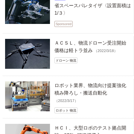
省スペースパレタイザ〈設置面積は
1/３〉
Sponsored
ＡＣＳＬ、物流ドローン受注開始
価格は軽トラ並み
（2022/3/18）
ドローン 物流
ロボット業界、物流向け提案強化
積み降ろし・搬送自動化
（2022/3/17）
ロボット 物流
ＨＣＩ、大型ロボのテスト拠点開