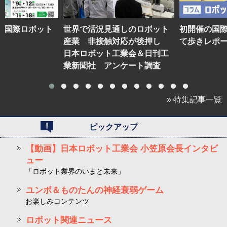
】国際ロボット
世界で活況見通しのロボット
初開催の国
産業 非接触対応が後押し
て歩きレポ
日本ロボット工業会＆日刊工
業新聞社 アンケート調査
» 特集記事一覧
ピックアップ
【動画】日本ロボット工業会 小笠原会長インタビ
ュー
「ロボット業界のいまと未来」
ユンボ＆ものたんの神経衰弱ゲーム
お楽しみコンテンツ
ロボット関連ニュース