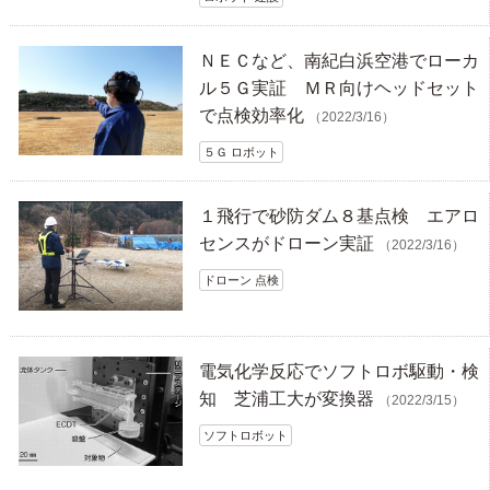
ＮＥＣなど、南紀白浜空港でローカ
ル５Ｇ実証 ＭＲ向けヘッドセット
で点検効率化
（2022/3/16）
５Ｇ ロボット
１飛行で砂防ダム８基点検 エアロ
センスがドローン実証
（2022/3/16）
ドローン 点検
電気化学反応でソフトロボ駆動・検
知 芝浦工大が変換器
（2022/3/15）
ソフトロボット