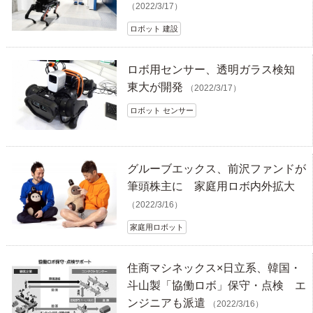
（2022/3/17）
ロボット 建設
ロボ用センサー、透明ガラス検知
東大が開発
（2022/3/17）
ロボット センサー
グルーブエックス、前沢ファンドが
筆頭株主に 家庭用ロボ内外拡大
（2022/3/16）
家庭用ロボット
住商マシネックス×日立系、韓国・
斗山製「協働ロボ」保守・点検 エ
ンジニアも派遣
（2022/3/16）