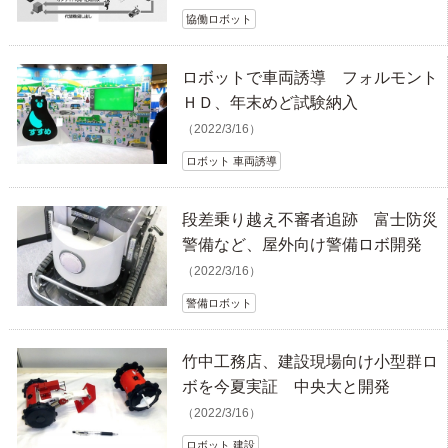
協働ロボット
ロボットで車両誘導 フォルモント
ＨＤ、年末めど試験納入
（2022/3/16）
ロボット 車両誘導
段差乗り越え不審者追跡 富士防災
警備など、屋外向け警備ロボ開発
（2022/3/16）
警備ロボット
竹中工務店、建設現場向け小型群ロ
ボを今夏実証 中央大と開発
（2022/3/16）
ロボット 建設