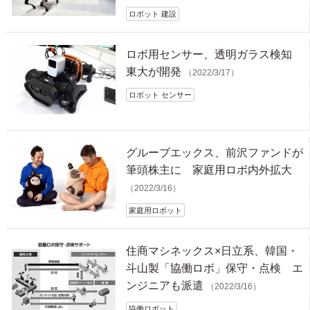
ロボット 建設
ロボ用センサー、透明ガラス検知
東大が開発
（2022/3/17）
ロボット センサー
グルーブエックス、前沢ファンドが
筆頭株主に 家庭用ロボ内外拡大
（2022/3/16）
家庭用ロボット
住商マシネックス×日立系、韓国・
斗山製「協働ロボ」保守・点検 エ
ンジニアも派遣
（2022/3/16）
協働ロボット