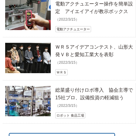
電動アクチュエーター操作を簡単設
定 アイエイアイが教示ボックス
（2022/3/15）
電動アクチュエーター
ＷＲＳアイデアコンテスト、山形大
発ＶＢと愛知工業大を表彰
（2022/3/15）
ＷＲＳ
総菜盛り付けロボ導入 協会主導で
15社プロ、設備投資の軽減狙う
（2022/3/15）
ロボット 食品工場