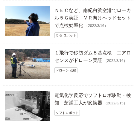
ＮＥＣなど、南紀白浜空港でローカ
ル５Ｇ実証 ＭＲ向けヘッドセット
で点検効率化
（2022/3/16）
５Ｇ ロボット
１飛行で砂防ダム８基点検 エアロ
センスがドローン実証
（2022/3/16）
ドローン 点検
電気化学反応でソフトロボ駆動・検
知 芝浦工大が変換器
（2022/3/15）
ソフトロボット