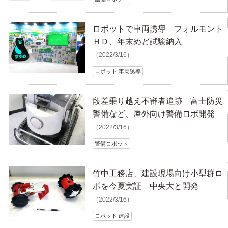
ロボットで車両誘導 フォルモント
ＨＤ、年末めど試験納入
（2022/3/16）
ロボット 車両誘導
段差乗り越え不審者追跡 富士防災
警備など、屋外向け警備ロボ開発
（2022/3/16）
警備ロボット
竹中工務店、建設現場向け小型群ロ
ボを今夏実証 中央大と開発
（2022/3/16）
ロボット 建設