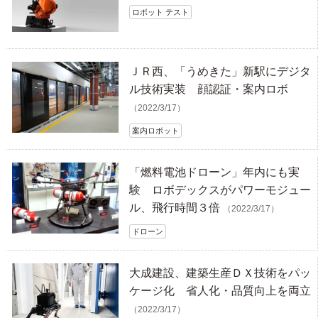
ロボット テスト
ＪＲ西、「うめきた」新駅にデジタ
ル技術実装 顔認証・案内ロボ
（2022/3/17）
案内ロボット
「燃料電池ドローン」年内にも実
験 ロボデックスがパワーモジュー
ル、飛行時間３倍
（2022/3/17）
ドローン
大成建設、建築生産ＤＸ技術をパッ
ケージ化 省人化・品質向上を両立
（2022/3/17）