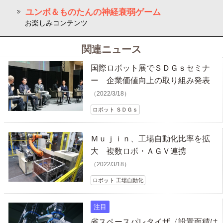
ユンボ＆ものたんの神経衰弱ゲーム
お楽しみコンテンツ
関連ニュース
国際ロボット展でＳＤＧｓセミナ
ー 企業価値向上の取り組み発表
（2022/3/18）
ロボット ＳＤＧｓ
Ｍｕｊｉｎ、工場自動化比率を拡
大 複数ロボ・ＡＧＶ連携
（2022/3/18）
ロボット 工場自動化
注目
省スペースパレタイザ〈設置面積は