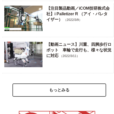
【注目製品動画／iCOM技研株式会
社】i Palletizer R （アイ・パレタ
イザー）
（2022/3/9）
【動画ニュース】川重、四脚歩行ロ
ボット 車輪で走行も、様々な状況
に対応
（2022/3/11）
もっとみる