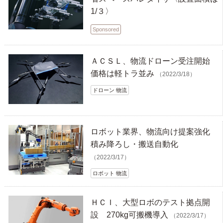
1/３〉
Sponsored
ＡＣＳＬ、物流ドローン受注開始
価格は軽トラ並み
（2022/3/18）
ドローン 物流
ロボット業界、物流向け提案強化
積み降ろし・搬送自動化
（2022/3/17）
ロボット 物流
ＨＣＩ、大型ロボのテスト拠点開
設 270kg可搬機導入
（2022/3/17）