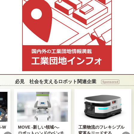
必見 社会を支えるロボット関連企業
Sponsored
-W
MOVE -新しい領域へ-
工業物流のフレキシブル
ロボットハンドのベンチ
変革をリードする