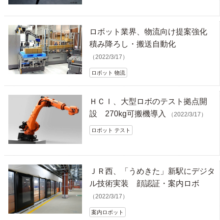
ロボット業界、物流向け提案強化
積み降ろし・搬送自動化
（2022/3/17）
ロボット 物流
ＨＣＩ、大型ロボのテスト拠点開
設 270kg可搬機導入
（2022/3/17）
ロボット テスト
ＪＲ西、「うめきた」新駅にデジタ
ル技術実装 顔認証・案内ロボ
（2022/3/17）
案内ロボット