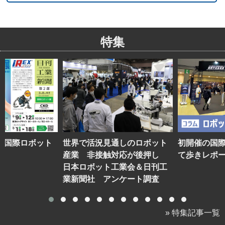
特集
】国際ロボット
世界で活況見通しのロボット
初開催の国
産業 非接触対応が後押し
て歩きレポ
日本ロボット工業会＆日刊工
業新聞社 アンケート調査
» 特集記事一覧