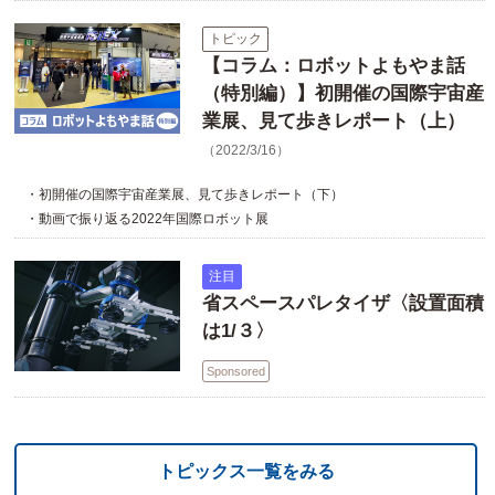
トピック
【コラム：ロボットよもやま話
（特別編）】初開催の国際宇宙産
業展、見て歩きレポート（上）
（2022/3/16）
・初開催の国際宇宙産業展、見て歩きレポート（下）
・動画で振り返る2022年国際ロボット展
注目
省スペースパレタイザ〈設置面積
は1/３〉
Sponsored
トピックス一覧をみる