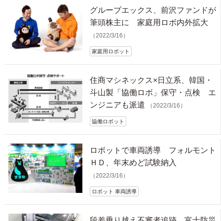
グルーブエックス、前沢ファンドが
筆頭株主に 家庭用ロボ内外拡大
（2022/3/16）
家庭用ロボット
住商マシネックス×日立系、韓国・
斗山製「協働ロボ」保守・点検 エ
ンジニアも派遣
（2022/3/16）
協働ロボット
ロボットで車両誘導 フォルモント
ＨＤ、年末めど試験納入
（2022/3/16）
ロボット 車両誘導
段差乗り越え不審者追跡 富士防災