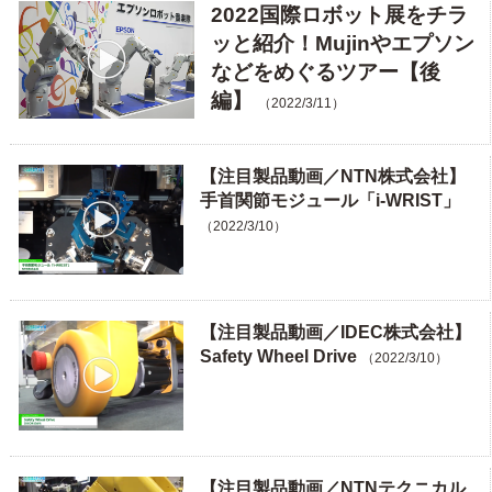
2022国際ロボット展をチラ
ッと紹介！Mujinやエプソン
などをめぐるツアー【後
編】
（2022/3/11）
【注目製品動画／NTN株式会社】
手首関節モジュール「i-WRIST」
（2022/3/10）
【注目製品動画／IDEC株式会社】
Safety Wheel Drive
（2022/3/10）
【注目製品動画／NTNテクニカル