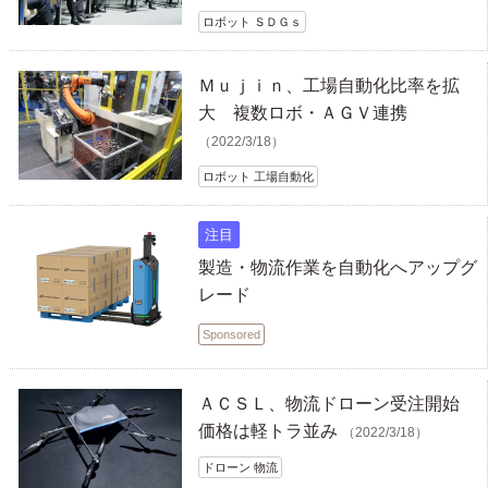
ロボット ＳＤＧｓ
Ｍｕｊｉｎ、工場自動化比率を拡
大 複数ロボ・ＡＧＶ連携
（2022/3/18）
ロボット 工場自動化
注目
製造・物流作業を自動化へアップグ
レード
Sponsored
ＡＣＳＬ、物流ドローン受注開始
価格は軽トラ並み
（2022/3/18）
ドローン 物流