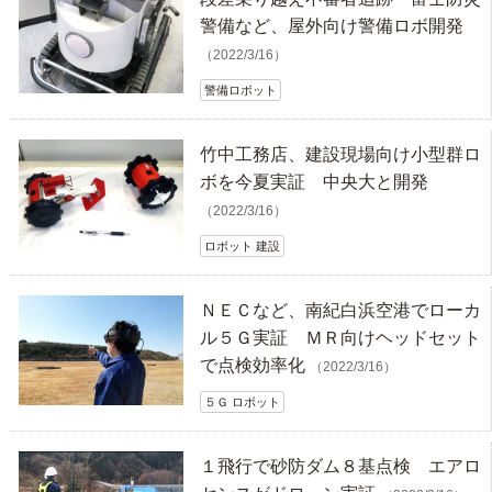
警備など、屋外向け警備ロボ開発
（2022/3/16）
警備ロボット
竹中工務店、建設現場向け小型群ロ
ボを今夏実証 中央大と開発
（2022/3/16）
ロボット 建設
ＮＥＣなど、南紀白浜空港でローカ
ル５Ｇ実証 ＭＲ向けヘッドセット
で点検効率化
（2022/3/16）
５Ｇ ロボット
１飛行で砂防ダム８基点検 エアロ