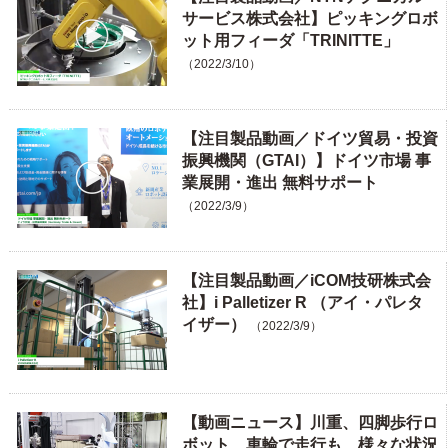
サービス株式会社】ピッキングロボ
ット用フィーダ「TRINITTE」
（2022/3/10）
【注目製品動画／ドイツ貿易・投資
振興機関（GTAI）】ドイツ市場 事
業展開・進出 無料サポート
（2022/3/9）
【注目製品動画／iCOM技研株式会
社】i Palletizer R （アイ・パレタ
イザー）
（2022/3/9）
【動画ニュース】川重、四脚歩行ロ
ボット 車輪で走行も、様々な状況