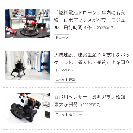
「燃料電池ドローン」年内にも実
験 ロボデックスがパワーモジュー
ル、飛行時間３倍
（2022/3/17）
ドローン
大成建設、建築生産ＤＸ技術をパッ
ケージ化 省人化・品質向上を両立
（2022/3/17）
ロボット 建設
ロボ用センサー、透明ガラス検知
東大が開発
（2022/3/17）
ロボット センサー