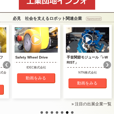
必見 社会を支えるロボット関連企業
Sponsored
フ
Safety Wheel Drive
手首関節モジュール「i-W
RIST」
IDEC株式会社
株式会
NTN株式会社
動画をみる
動画をみる
» 注目の出展企業一覧