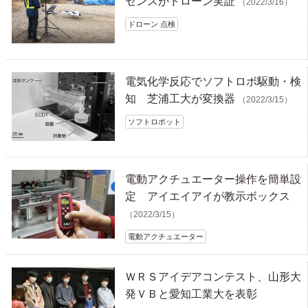
センスがドローン実証
（2022/3/16）
ドローン 点検
電気化学反応でソフトロボ駆動・検
知 芝浦工大が変換器
（2022/3/15）
ソフトロボット
電動アクチュエーター操作を簡単設
定 アイエイアイが教示ボックス
（2022/3/15）
電動アクチュエーター
ＷＲＳアイデアコンテスト、山形大
発ＶＢと愛知工業大を表彰