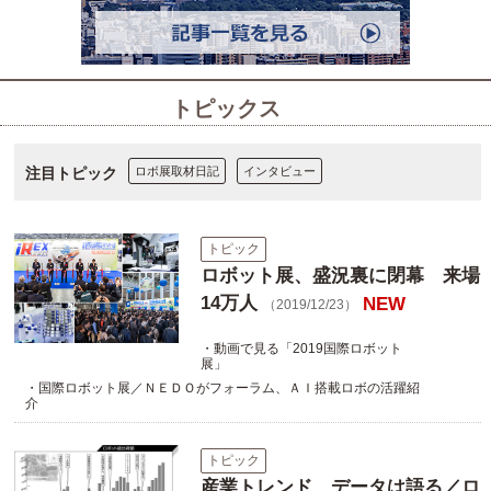
トピックス
注目トピック
ロボ展取材日記
インタビュー
トピック
ロボット展、盛況裏に閉幕 来場
14万人
NEW
（2019/12/23）
・動画で見る「2019国際ロボット
展」
・国際ロボット展／ＮＥＤＯがフォーラム、ＡＩ搭載ロボの活躍紹
介
トピック
産業トレンド データは語る／ロ