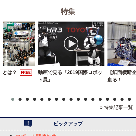
特集
展とは？
動画で見る「2019国際ロボッ
【紙面横断
FREE
ト展」
創る！
» 特集記事一覧
ピックアップ