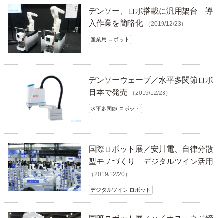
デンソー、ロボ搭載に汎用架台 導
入作業を簡略化
（2019/12/23）
産業用 ロボット
デンソーウェーブ／水平多関節ロボ
日本で発売
（2019/12/23）
水平多関節 ロボット
国際ロボット展／安川電、自律分散
型モノづくり デジタルツイン活用
（2019/12/20）
デジタルツイン ロボット