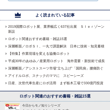
よく読まれている記事
2019国際ロボット展、業界幅広く637社出展 ＳＩｅｒゾーン
新設
ロボット関連おすすめ書籍・雑誌15選
深層断面／ロボＳＩ、一丸で課題解決 日本に技術・知見蓄積
【特集】作業現場を変える協働ロボット
平成30年のあゆみ／産業用ロボット 海外需要・新技術で成長
深層断面／アシストスーツ市場“立ち上げ”「国民病」腰痛防ぐ
アイドルロボ、スナックのママに スピーシーズ
日産、次世代車生産にロボ活用 まず栃木工場で330億円投資
ロボット関連のおすすめ書籍・雑誌15選
今日からモノ知りシリーズ