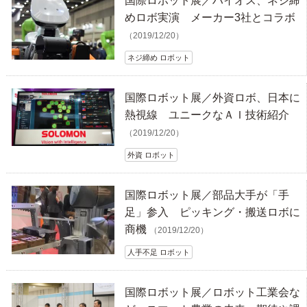
国際ロボット展／ハイオス、ネジ締
めロボ実演 メーカー3社とコラボ
（2019/12/20）
ネジ締め ロボット
国際ロボット展／外資ロボ、日本に
熱視線 ユニークなＡＩ技術紹介
（2019/12/20）
外資 ロボット
国際ロボット展／部品大手が「手
足」参入 ピッキング・搬送ロボに
商機
（2019/12/20）
人手不足 ロボット
国際ロボット展／ロボット工業会な