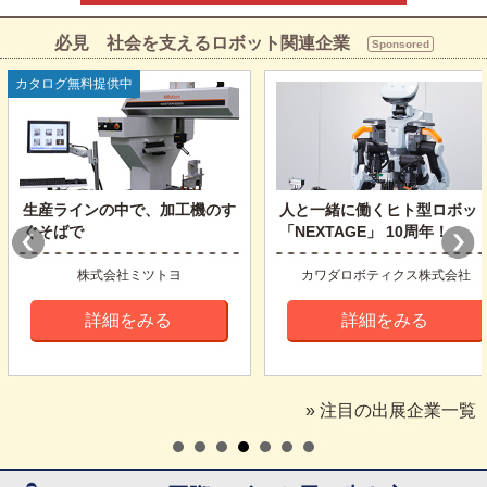
必見 社会を支えるロボット関連企業
Sponsored
カタログ無料提供中
人と一緒に働くヒト型ロボット
規模の大小問わず、製造業で
「NEXTAGE」 10周年！
自動化を実現
カワダロボティクス株式会社
ユニバーサルロボット
詳細をみる
詳細をみる
» 注目の出展企業一覧