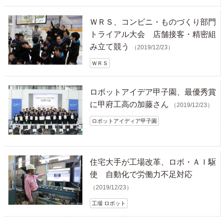
ＷＲＳ、コンビニ・ものづくり部門
トライアル大会 店舗接客・精密組
み立て競う
（2019/12/23）
ＷＲＳ
ロボットアイデア甲子園、最優秀賞
に甲府工高の加藤さん
（2019/12/23）
ロボットアイディア甲子園
住宅大手が工場改革、ロボ・ＡＩ駆
使 自動化で労働力不足対応
（2019/12/23）
工場 ロボット