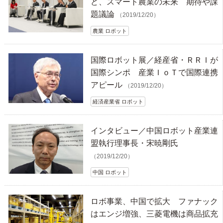
ど、スマート農業の未来 期待や課
題議論
（2019/12/20）
農業 ロボット
国際ロボット展／経産省・ＲＲＩが
国際シンポ 産業ＩｏＴで国際連携
アピール
（2019/12/20）
経済産業省 ロボット
インタビュー／中国ロボット産業連
盟執行理事長・宋暁剛氏
（2019/12/20）
中国 ロボット
ロボ事業、中国で拡大 ファナック
はエンジ増強、三菱電機は商品拡充