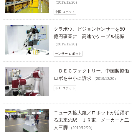
（2019/12/20）
中国 ロボット
クラボウ、ビジョンセンサーを50
億円事業に 高速でケーブル認識
（2019/12/20）
センサー ロボット
ＩＤＥＣファクトリー、中国製協働
ロボを中小に訴求
（2019/12/20）
ＳＩ ロボット
ニュース拡大鏡／ロボットが活躍す
る未来の駅 ＪＲ東、メーカーと二
人三脚
（2019/12/20）