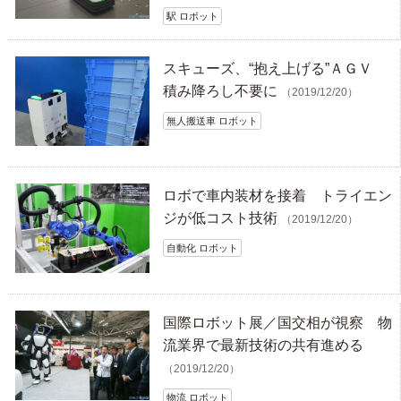
駅 ロボット
スキューズ、“抱え上げる”ＡＧＶ
積み降ろし不要に
（2019/12/20）
無人搬送車 ロボット
ロボで車内装材を接着 トライエン
ジが低コスト技術
（2019/12/20）
自動化 ロボット
国際ロボット展／国交相が視察 物
流業界で最新技術の共有進める
（2019/12/20）
物流 ロボット